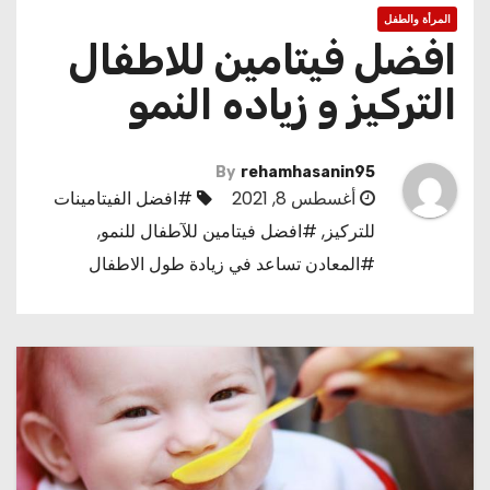
المرأة والطفل
افضل فيتامين للاطفال
التركيز و زياده النمو
By
rehamhasanin95
أغسطس 8, 2021
#افضل الفيتامينات
للتركيز
,
#افضل فيتامين للآطفال للنمو
,
#المعادن تساعد في زيادة طول الاطفال