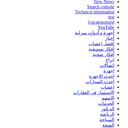
New News
Search console
Technical information
test
Uncategorized
YouTube
أجهرة و أدوات منزلية
أخبار
أفضل اعشاب
أفكار تسويقية
أفكار صحية
ابراج
اتصالات
اجهزة
احدث الاجهزة
احدث السيارات
اعشاب
الاستثمار في العقارات
الاسهم
الخدمات
الديكور
الرياضة
السياحة
الصحة