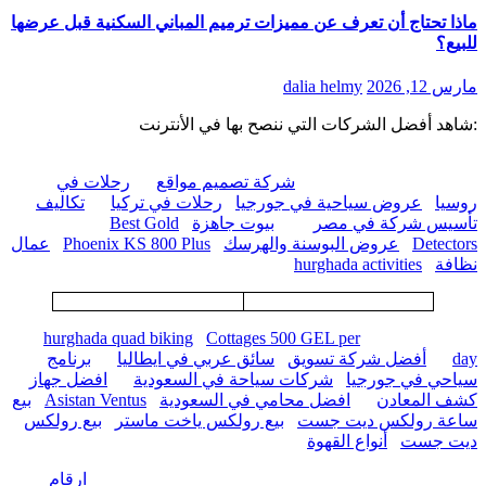
ماذا تحتاج أن تعرف عن مميزات ترميم المباني السكنية قبل عرضها
للبيع؟
مارس 12, 2026
dalia helmy
:شاهد أفضل الشركات التي ننصح بها في الأنترنت
شركة تصميم مواقع
رحلات في
روسيا
عروض سياحية في جورجيا
رحلات في تركيا
تكاليف
تأسيس شركة في مصر
بيوت جاهزة
Best Gold
Detectors
عروض البوسنة والهرسك
Phoenix KS 800 Plus
عمال
نظافة
hurghada activities
hurghada quad biking
Cottages 500 GEL per
day
أفضل شركة تسويق
سائق عربي في ايطاليا
برنامج
سياحي في جورجيا
شركات سياحة في السعودية
افضل جهاز
كشف المعادن
افضل محامي في السعودية
Asistan Ventus
بيع
ساعة رولكس ديت جست
بيع رولكس ياخت ماستر
بيع رولكس
ديت جست
أنواع القهوة
ارقام