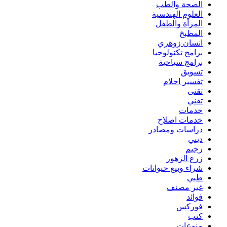
الصحة والطب
العلوم الهندسية
المرأة والطفل
المطبخ
انسان زوهري
برامج تكنولوجيا
برامج سياحية
تسويق
تفسير احلام
تقنى
تقني
خدمات
خدمات اصلاح
دراسات ومصادر
ديني
رجيم
زرع الزهور
شراء وبيع حيوانات
طبي
غير مصنف
فوائد
فوركس
كتب
منوعات