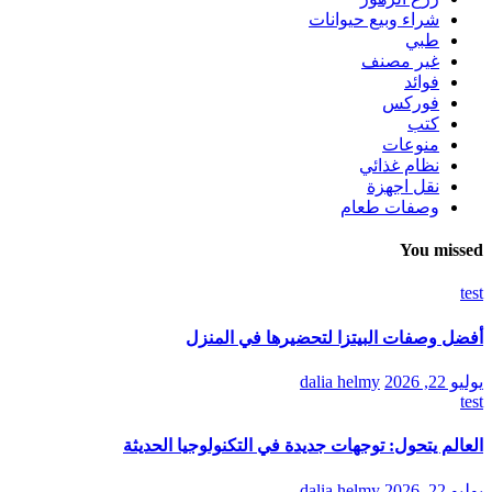
شراء وبيع حيوانات
طبي
غير مصنف
فوائد
فوركس
كتب
منوعات
نظام غذائي
نقل اجهزة
وصفات طعام
You missed
test
أفضل وصفات البيتزا لتحضيرها في المنزل
يوليو 22, 2026
dalia helmy
test
العالم يتحول: توجهات جديدة في التكنولوجيا الحديثة
يوليو 22, 2026
dalia helmy