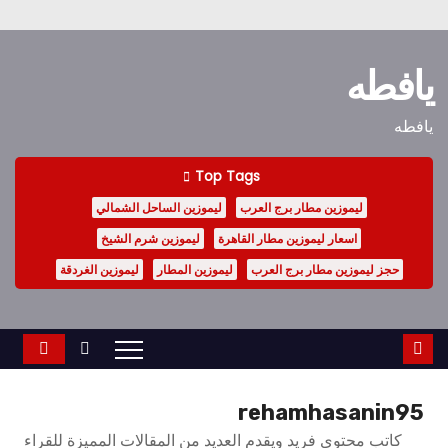
Ski
t
يافطه
conten
يافطه
Top Tags
ليموزين مطار برج العرب
ليموزين الساحل الشمالي
اسعار ليموزين مطار القاهرة
ليموزين شرم الشيخ
حجز ليموزين مطار برج العرب
ليموزين المطار
ليموزين الغردقة
rehamhasanin95
كاتب محتوى فريد ويقدم العديد من المقالات المميزة للقراء