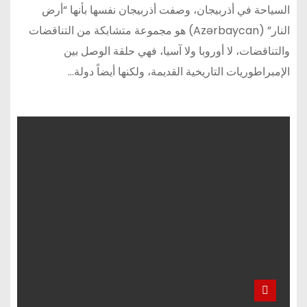
السياحة في أذربيجان، وصفت أذربيجان نفسها بأنها “أرض
النار” (Azərbaycan) هو مجموعة متشابكة من التناقضات
والتناقضات، لا أوروبا ولا آسيا، فهي حلقة الوصل بين
الإمبراطوريات التاريخية القديمة، ولكنها أيضاً دولة…