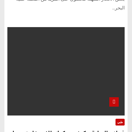
البحر…
طبي