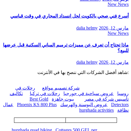
New News
أسرع فني صحي بالكويت لحل انسداد المجاري في وقت قياسي
مارس 12, 2026
dalia helmy
New News
ماذا تحتاج أن تعرف عن مميزات ترميم المباني السكنية قبل عرضها
للبيع؟
مارس 12, 2026
dalia helmy
:شاهد أفضل الشركات التي ننصح بها في الأنترنت
شركة تصميم مواقع
رحلات في
روسيا
عروض سياحية في جورجيا
رحلات في تركيا
تكاليف
تأسيس شركة في مصر
بيوت جاهزة
Best Gold
Detectors
عروض البوسنة والهرسك
Phoenix KS 800 Plus
عمال
نظافة
hurghada activities
hurghada quad biking
Cottages 500 GEL per