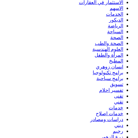
الاستثمار في العقارات
الاسهم
الخدمات
الديكور
الرياضة
السياحة
الصحة
الصحة والطب
العلوم الهندسية
المرأة والطفل
المطبخ
انسان زوهري
برامج تكنولوجيا
برامج سياحية
تسويق
تفسير احلام
تقنى
تقني
خدمات
خدمات اصلاح
دراسات ومصادر
ديني
رجيم
زرع الزهور