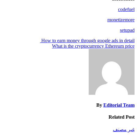
codefuel
monetizemore
setupad
تصفّح
How to earn money through google ads in detail
What is the cryptocurrency Ethereum price
المقالات
By
Editorial Team
Related Post
غير مصنف