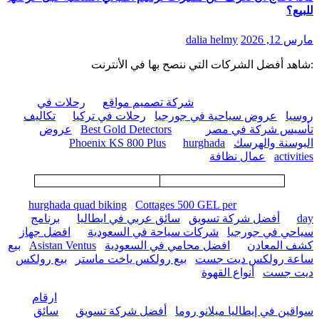
للبيع؟
مارس 12, 2026
dalia helmy
:شاهد أفضل الشركات التي ننصح بها في الأنترنت
شركة تصميم مواقع
رحلات في
روسيا
عروض سياحية في جورجيا
رحلات في تركيا
تكاليف
تأسيس شركة في مصر
Best Gold Detectors
عروض
البوسنة والهرسك
hurghada
Phoenix KS 800 Plus
activities
عمال نظافة
hurghada quad biking
Cottages 500 GEL per
day
أفضل شركة تسويق
سائق عربي في ايطاليا
برنامج
سياحي في جورجيا
شركات سياحة في السعودية
افضل جهاز
كشف المعادن
افضل محامي في السعودية
Asistan Ventus
بيع
ساعة رولكس ديت جست
بيع رولكس ياخت ماستر
بيع رولكس
ديت جست
أنواع القهوة
ارقام
سواقين في إيطاليا ميلانو روما
أفضل شركة تسويق
سائق