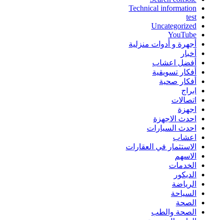
Technical information
test
Uncategorized
YouTube
أجهرة و أدوات منزلية
أخبار
أفضل اعشاب
أفكار تسويقية
أفكار صحية
ابراج
اتصالات
اجهزة
احدث الاجهزة
احدث السيارات
اعشاب
الاستثمار في العقارات
الاسهم
الخدمات
الديكور
الرياضة
السياحة
الصحة
الصحة والطب