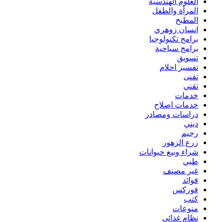
العلوم الهندسية
المرأة والطفل
المطبخ
انسان زوهري
برامج تكنولوجيا
برامج سياحية
تسويق
تفسير احلام
تقنى
تقني
خدمات
خدمات اصلاح
دراسات ومصادر
ديني
رجيم
زرع الزهور
شراء وبيع حيوانات
طبي
غير مصنف
فوائد
فوركس
كتب
منوعات
نظام غذائي