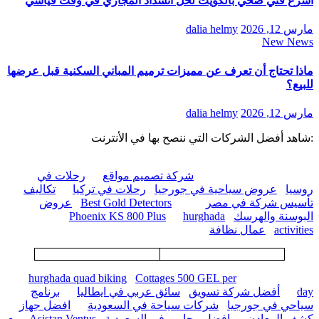
أسرع فني صحي بالكويت لحل انسداد المجاري في وقت قياسي
مارس 12, 2026
dalia helmy
New News
ماذا تحتاج أن تعرف عن مميزات ترميم المباني السكنية قبل عرضها
للبيع؟
مارس 12, 2026
dalia helmy
:شاهد أفضل الشركات التي ننصح بها في الأنترنت
شركة تصميم مواقع
رحلات في
روسيا
عروض سياحية في جورجيا
رحلات في تركيا
تكاليف
تأسيس شركة في مصر
Best Gold Detectors
عروض
البوسنة والهرسك
hurghada
Phoenix KS 800 Plus
activities
عمال نظافة
hurghada quad biking
Cottages 500 GEL per
day
أفضل شركة تسويق
سائق عربي في ايطاليا
برنامج
سياحي في جورجيا
شركات سياحة في السعودية
افضل جهاز
كشف المعادن
افضل محامي في السعودية
Asistan Ventus
بيع