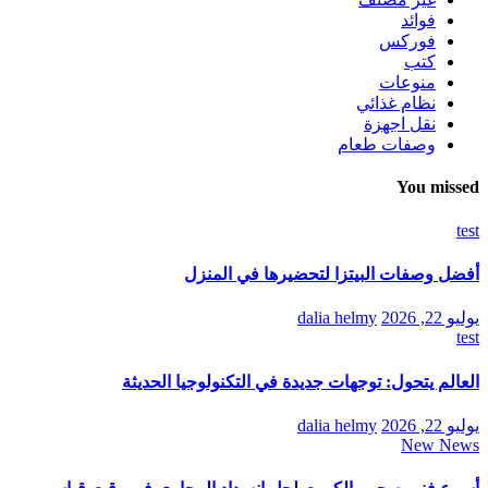
فوائد
فوركس
كتب
منوعات
نظام غذائي
نقل اجهزة
وصفات طعام
You missed
test
أفضل وصفات البيتزا لتحضيرها في المنزل
يوليو 22, 2026
dalia helmy
test
العالم يتحول: توجهات جديدة في التكنولوجيا الحديثة
يوليو 22, 2026
dalia helmy
New News