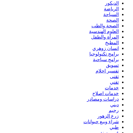
الديكور
الرياضة
السياحة
الصحة
الصحة والطب
العلوم الهندسية
المرأة والطفل
المطبخ
انسان زوهري
برامج تكنولوجيا
برامج سياحية
تسويق
تفسير احلام
تقنى
تقني
خدمات
خدمات اصلاح
دراسات ومصادر
ديني
رجيم
زرع الزهور
شراء وبيع حيوانات
طبي
غير مصنف