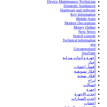
Device Maintenance Technician
Domestic Appliances
Hardware and software
Key Information
Mobile Apps
Modern Decorations
Money Online
New News
Search console
Technical information
test
Uncategorized
YouTube
أجهرة و أدوات منزلية
أخبار
أفضل اعشاب
أفكار تسويقية
أفكار صحية
ابراج
اتصالات
اجهزة
احدث الاجهزة
احدث السيارات
اعشاب