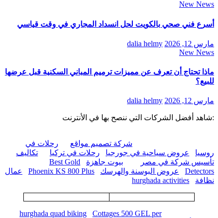
New News
أسرع فني صحي بالكويت لحل انسداد المجاري في وقت قياسي
مارس 12, 2026
dalia helmy
New News
ماذا تحتاج أن تعرف عن مميزات ترميم المباني السكنية قبل عرضها
للبيع؟
مارس 12, 2026
dalia helmy
:شاهد أفضل الشركات التي ننصح بها في الأنترنت
شركة تصميم مواقع
رحلات في
روسيا
عروض سياحية في جورجيا
رحلات في تركيا
تكاليف
تأسيس شركة في مصر
بيوت جاهزة
Best Gold
Detectors
عروض البوسنة والهرسك
Phoenix KS 800 Plus
عمال
نظافة
hurghada activities
hurghada quad biking
Cottages 500 GEL per