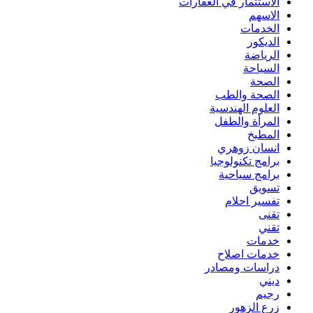
الاستثمار في العقارات
الاسهم
الخدمات
الديكور
الرياضة
السياحة
الصحة
الصحة والطب
العلوم الهندسية
المرأة والطفل
المطبخ
انسان زوهري
برامج تكنولوجيا
برامج سياحية
تسويق
تفسير احلام
تقنى
تقني
خدمات
خدمات اصلاح
دراسات ومصادر
ديني
رجيم
زرع الزهور