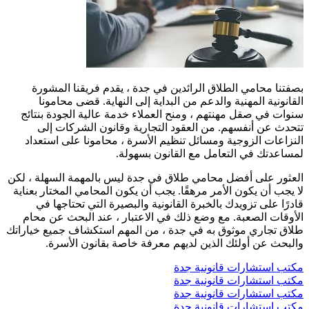
بصفتنا محامي الطلاق الرائدين في جدة ، يقدم فريقنا المشورة
القانونية المهنية والدعم من البداية إلى النهاية. قضى محامونا
سنوات في صقل مهنتهم ، ومنح العملاء خدمة عالية الجودة بنتائج
تتحدث عن أنفسهم. من العقود التجارية وقانون الشركات إلى
النزاعات الزوجية ومسائل تنظيم الأسرة ، محامونا على استعداد
لمساعدتك في التعامل مع القانون بسهولة.
العثور على أفضل محامي طلاق في جدة ليس بالمهمة السهلة ، لكن
لا يجب أن يكون الأمر مرهقًا. يجب أن يكون المحامي المختار بعناية
قادرًا على تزويدك بالخبرة القانونية والبصيرة التي تحتاجها في
الأوقات الصعبة. مع وضع ذلك في الاعتبار ، عند البحث عن محام
طلاق تجاري موثوق به في جدة ، من المهم استكشاف جميع خياراتك
والبحث عن أولئك الذين لديهم معرفة خاصة بقانون الأسرة.
مكتب استشارات قانونية جدة
مكتب استشارات قانونية جدة
مكتب استشارات قانونية جدة
مكتب استشارات قانونية جدة