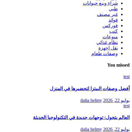
شراء وبيع حيوانات
طبي
غير مصنف
فوائد
فوركس
كتب
منوعات
نظام غذائي
نقل اجهزة
وصفات طعام
You missed
test
أفضل وصفات البيتزا لتحضيرها في المنزل
يوليو 22, 2026
dalia helmy
test
العالم يتحول: توجهات جديدة في التكنولوجيا الحديثة
يوليو 22, 2026
dalia helmy