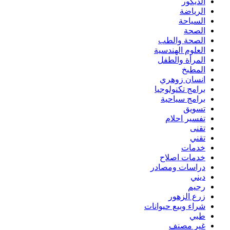
الديكور
الرياضة
السياحة
الصحة
الصحة والطب
العلوم الهندسية
المرأة والطفل
المطبخ
انسان زوهري
برامج تكنولوجيا
برامج سياحية
تسويق
تفسير احلام
تقنى
تقني
خدمات
خدمات اصلاح
دراسات ومصادر
ديني
رجيم
زرع الزهور
شراء وبيع حيوانات
طبي
غير مصنف