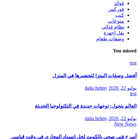
فوائد
فوركس
كتب
منوعات
نظام غذائي
نقل اجهزة
وصفات طعام
You missed
test
أفضل وصفات البيتزا لتحضيرها في المنزل
يوليو 22, 2026
dalia helmy
test
العالم يتحول: توجهات جديدة في التكنولوجيا الحديثة
يوليو 22, 2026
dalia helmy
New News
أسرع فني صحي بالكويت لحل انسداد المجاري في وقت قياسي