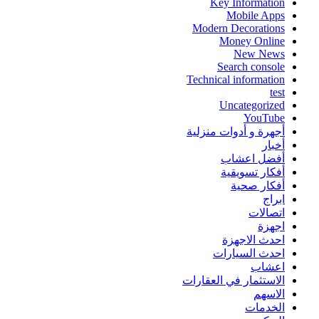
Key Information
Mobile Apps
Modern Decorations
Money Online
New News
Search console
Technical information
test
Uncategorized
YouTube
أجهرة و أدوات منزلية
أخبار
أفضل اعشاب
أفكار تسويقية
أفكار صحية
ابراج
اتصالات
اجهزة
احدث الاجهزة
احدث السيارات
اعشاب
الاستثمار في العقارات
الاسهم
الخدمات