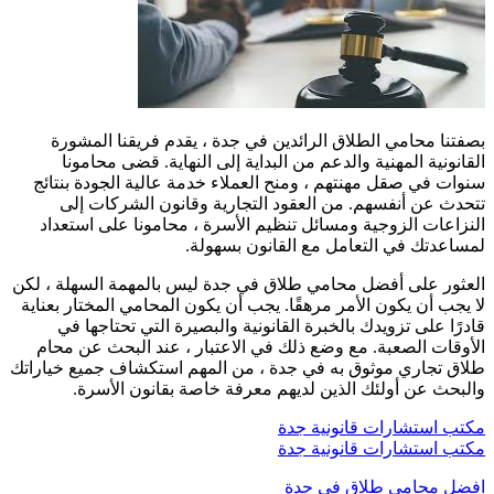
بصفتنا محامي الطلاق الرائدين في جدة ، يقدم فريقنا المشورة
القانونية المهنية والدعم من البداية إلى النهاية. قضى محامونا
سنوات في صقل مهنتهم ، ومنح العملاء خدمة عالية الجودة بنتائج
تتحدث عن أنفسهم. من العقود التجارية وقانون الشركات إلى
النزاعات الزوجية ومسائل تنظيم الأسرة ، محامونا على استعداد
لمساعدتك في التعامل مع القانون بسهولة.
العثور على أفضل محامي طلاق في جدة ليس بالمهمة السهلة ، لكن
لا يجب أن يكون الأمر مرهقًا. يجب أن يكون المحامي المختار بعناية
قادرًا على تزويدك بالخبرة القانونية والبصيرة التي تحتاجها في
الأوقات الصعبة. مع وضع ذلك في الاعتبار ، عند البحث عن محام
طلاق تجاري موثوق به في جدة ، من المهم استكشاف جميع خياراتك
والبحث عن أولئك الذين لديهم معرفة خاصة بقانون الأسرة.
مكتب استشارات قانونية جدة
مكتب استشارات قانونية جدة
تصفّح
افضل محامي طلاق في جدة