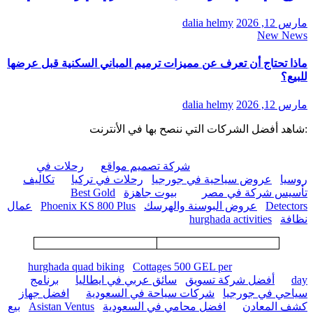
مارس 12, 2026
dalia helmy
New News
ماذا تحتاج أن تعرف عن مميزات ترميم المباني السكنية قبل عرضها
للبيع؟
مارس 12, 2026
dalia helmy
:شاهد أفضل الشركات التي ننصح بها في الأنترنت
شركة تصميم مواقع
رحلات في
روسيا
عروض سياحية في جورجيا
رحلات في تركيا
تكاليف
تأسيس شركة في مصر
بيوت جاهزة
Best Gold
Detectors
عروض البوسنة والهرسك
Phoenix KS 800 Plus
عمال
نظافة
hurghada activities
hurghada quad biking
Cottages 500 GEL per
day
أفضل شركة تسويق
سائق عربي في ايطاليا
برنامج
سياحي في جورجيا
شركات سياحة في السعودية
افضل جهاز
كشف المعادن
افضل محامي في السعودية
Asistan Ventus
بيع