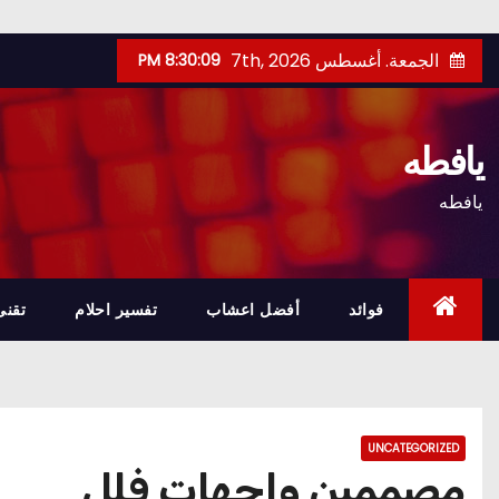
Ski
الجمعة. أغسطس 7th, 2026
8:30:10 PM
t
conten
يافطه
يافطه
فوائد
أفضل اعشاب
تفسير احلام
تقنى
UNCATEGORIZED
مصممين واجهات فلل