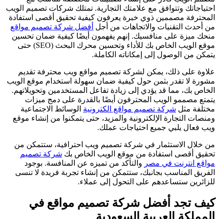
احتياجاتك وتتوافق مع علامتك التجارية. تمتلك شركات تصميم الويب
المحترفة مصممين ذوي خبرة يعرفون كيفية تحقيق أقصى استفادة
من أحدث التقنيات والاتجاهات من أجل
أفضل شركة تصميم مواقع
منحك ميزة على منافسيك. إنهم يفهمون أيضًا كيفية ضمان تحسين
موقع الويب الخاص بك للأداء وتحسين محرك البحث (SEO) حتى
يتمكن من الوصول إلى إمكاناته الكاملة.
علاوة على ذلك، يمكن لشركة تصميم مواقع ويب محترفة تقديم
مشورة لا تقدر بثمن حول كيفية ضمان سهولة استخدام موقع الويب
الخاص بك، مما قد يؤدي إلى زيادة تفاعل المستخدمين وتحويلاتهم.
يتمتع مصممو الويب المحترفون أيضًا بالقدرة على دمج ميزات
مختلفة مثل
شركة تصميم مواقع الكترونية
الوسائط الاجتماعية
ومنصات التجارة الإلكترونية والمزيد، حتى يتمكنوا من إنشاء موقع
ويب فعال يلبي جميع احتياجات عملك.
من خلال الاستثمار في شركة تصميم ويب احترافية، ستتمكن من
تحقيق أقصى استفادة من موقع الويب الخاص بك
شركة تصميم
مواقع انترنت في مصر
والتأكد من تميزه عن المنافسة. بوجود
الفريق المناسب بجانبك، ستتمكن من إنشاء تجربة فريدة لا تنسى
للزائرين ستساعدهم على التحول إلى عملاء.
كيف تجد أفضل شركة تصميم مواقع في
المملكة العربية السعودية