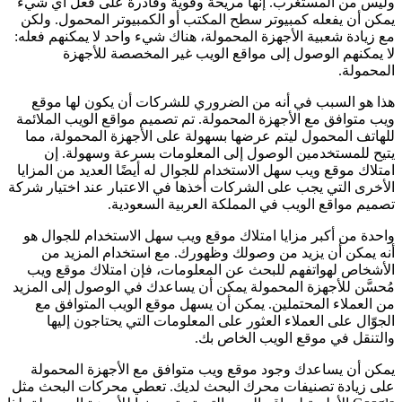
وليس من المستغرب. إنها مريحة وقوية وقادرة على فعل أي شيء
يمكن أن يفعله كمبيوتر سطح المكتب أو الكمبيوتر المحمول. ولكن
مع زيادة شعبية الأجهزة المحمولة، هناك شيء واحد لا يمكنهم فعله:
لا يمكنهم الوصول إلى مواقع الويب غير المخصصة للأجهزة
المحمولة.
هذا هو السبب في أنه من الضروري للشركات أن يكون لها موقع
ويب متوافق مع الأجهزة المحمولة. تم تصميم مواقع الويب الملائمة
للهاتف المحمول ليتم عرضها بسهولة على الأجهزة المحمولة، مما
يتيح للمستخدمين الوصول إلى المعلومات بسرعة وسهولة. إن
امتلاك موقع ويب سهل الاستخدام للجوال له أيضًا العديد من المزايا
الأخرى التي يجب على الشركات أخذها في الاعتبار عند اختيار شركة
تصميم مواقع الويب في المملكة العربية السعودية.
واحدة من أكبر مزايا امتلاك موقع ويب سهل الاستخدام للجوال هو
أنه يمكن أن يزيد من وصولك وظهورك. مع استخدام المزيد من
الأشخاص لهواتفهم للبحث عن المعلومات، فإن امتلاك موقع ويب
مُحسَّن للأجهزة المحمولة يمكن أن يساعدك في الوصول إلى المزيد
من العملاء المحتملين. يمكن أن يسهل موقع الويب المتوافق مع
الجوّال على العملاء العثور على المعلومات التي يحتاجون إليها
والتنقل في موقع الويب الخاص بك.
يمكن أن يساعدك وجود موقع ويب متوافق مع الأجهزة المحمولة
على زيادة تصنيفات محرك البحث لديك. تعطي محركات البحث مثل