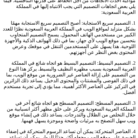
مواكبة أحدث الاتجاهات من أجل الحفاظ على قدرتها التنافسية. فيما
يلي بعض اتجاهات التصميم التي يجب الانتباه إليها في المملكة
العربية السعودية:
1. التصميم سريع الاستجابة: أصبح التصميم سريع الاستجابة مهمًا
بشكل متزايد لمواقع الويب في المملكة العربية السعودية نظرًا للعدد
الكبير من مستخدمي الهاتف المحمول. يسمح التصميم المتجاوب
بتحسين موقع الويب لأي جهاز، بما في ذلك الهواتف الذكية والأجهزة
اللوحية. هذا يسهل على المستخدمين التنقل في موقعك وعرض
المحتوى بغض النظر عن أجهزتهم.
2. التصميم البسيط: التصميم البسيط هو اتجاه شائع في المملكة
العربية السعودية بسبب مظهره النظيف والبسيط. يركز هذا النوع
من التصميم على إزالة العناصر غير الضرورية من موقع الويب، بما
في ذلك الفوضى والمشتتات والمحتوى الدخيل. يساعد ذلك الزائرين
في التركيز على العناصر الأكثر أهمية، مما يؤدي إلى تجربة مستخدم
أفضل.
3. التصميم المسطح: التصميم المسطح هو اتجاه شائع آخر في
المملكة العربية السعودية ويركز على خلق مظهر أكثر انسيابية من
خلال التخلص من الظلال والتدرجات. يساعد ذلك في إنشاء موقع
ويب سهل التصفح به مرئيات واضحة وموجزة يسهل فهمها.
4. العناصر المتحركة: يمكن أن تساعد الرسوم المتحركة في إضفاء
الحيوية على موقع الويب وجعله أكثر جذبًا للزوار. يمكن أن تساعد