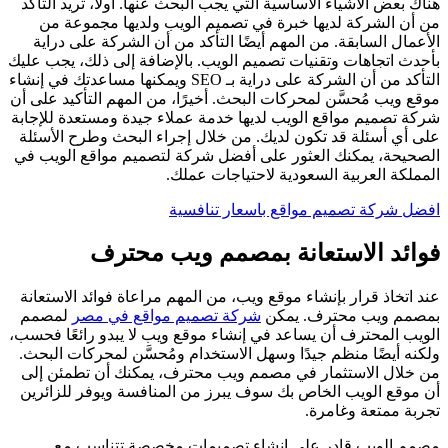
هناك بعض الأشياء الأساسية التي يجب البحث عنها. أولاً، تريد التأكد
من أن الشركة لديها خبرة في تصميم الويب ولديها مجموعة من
الأعمال السابقة. من المهم أيضًا التأكد من أن الشركة على دراية
بأحدث اتجاهات وتقنيات تصميم الويب. بالإضافة إلى ذلك، يجب عليك
التأكد من أن الشركة على دراية بـ SEO ويمكنها مساعدتك في إنشاء
موقع ويب مُحسَّن لمحركات البحث. أخيرًا، من المهم التأكيد على أن
شركة تصميم مواقع الويب لديها خدمة عملاء جيدة ومستعدة للإجابة
على أي أسئلة قد تكون لديك. من خلال إجراء البحث وطرح الأسئلة
الصحيحة، يمكنك العثور على أفضل شركة لتصميم مواقع الويب في
المملكة العربية السعودية لاحتياجات عملك.
افضل شركة تصميم مواقع باسعار تنافسية
فوائد الاستعانة بمصمم ويب محترف
عند اتخاذ قرار بإنشاء موقع ويب، من المهم مراعاة فوائد الاستعانة
بمصمم ويب محترف. يمكن
شركة تصميم مواقع في مصر
لمصمم
الويب المحترف أن يساعد في إنشاء موقع ويب لا يبدو رائعًا فحسب،
ولكنه أيضًا منظم جيدًا وسهل الاستخدام ومُحسَّن لمحركات البحث.
من خلال الاستثمار في مصمم ويب محترف، يمكنك أن تطمئن إلى
أن موقع الويب الخاص بك سوف يبرز من المنافسة ويوفر للزائرين
تجربة ممتعة وغامرة.
مصمم الويب قادر على إنشاء تصميمات مخصصة تتناسب مع