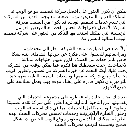
يمكن أن يكون العثور على أفضل شركة لتصميم مواقع الويب في
المملكة العربية السعودية مهمة صعبة. مع وجود العديد من الشركات
التي تقدم خدمات تصميم الويب، قد يكون من الصعب معرفة
الشركة الأفضل لاحتياجاتك. لحسن الحظ، هناك بعض العوامل
الرئيسية التي يمكنك استخدامها للتأكد من العثور على شركة تصميم
الويب المثالية لمشروعك.
أولاً، ضع في اعتبارك سمعة الشركة. انظر إلى محفظتهم
ومراجعاتهم للحصول على فكرة عن جودتها الشاملة. انتبه بشكل
خاص للمراجعات من العملاء الذين لديهم احتياجات مماثلة
لاحتياجاتك، حيث سيعطيك هذا فكرة عما يمكن توقعه من الشركة.
يجب عليك أيضًا البحث عن خبرة الشركة في تصميم وتطوير الويب.
يجب أن تتمتع شركة تصميم الويب ذات السمعة الطيبة بفهم جيد
للترميز وأن تكون قادرة على إنشاء موقع ويب يعمل بسلاسة على
جميع الأجهزة.
بعد ذلك، يجب عليك إلقاء نظرة على مجموعة الخدمات التي
يقدمونها. من الناحية المثالية، تريد العثور على شركة تقدم تصميمًا
وتطويرًا للويب متكامل الخدمات، بما في ذلك استضافة الويب
وحلول التجارة الإلكترونية وخدمات تحسين محركات البحث. بهذه
الطريقة، يمكنك التأكد من تطوير موقع الويب الخاص بك بشكل
صحيح وتحسينه لترتيب محركات البحث.