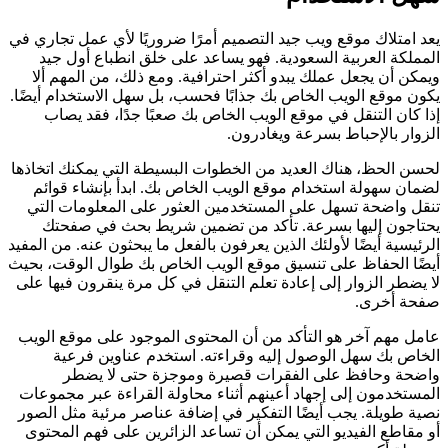
يعد امتلاك موقع ويب جيد التصميم أمرًا ضروريًا لأي عمل تجاري في
المملكة العربية السعودية. فهو يساعد على خلق انطباع أول جيد
ويمكن أن يجعل عملك يبدو أكثر احترافية. ومع ذلك، من المهم ألا
يكون موقع الويب الخاص بك جذابًا فحسب، بل سهل الاستخدام أيضًا.
إذا كان التنقل في موقع الويب الخاص بك صعبًا جدًا، فقد يصاب
الزوار بالإحباط بسرعة ويغادرون.
لحسن الحظ، هناك العديد من الخطوات البسيطة التي يمكنك اتخاذها
لضمان سهولة استخدام موقع الويب الخاص بك. ابدأ بإنشاء قوائم
تنقل واضحة تسهل على المستخدمين العثور على المعلومات التي
يحتاجون إليها بسرعة. تأكد من تضمين شريط بحث في صفحتك
الرئيسية أيضًا لأولئك الذين يعرفون بالفعل ما يبحثون عنه. من المفيد
أيضًا الحفاظ على تنسيق موقع الويب الخاص بك طوال الوقت، بحيث
لا يضطر الزوار إلى إعادة تعلم التنقل في كل مرة ينقرون فيها على
صفحة أخرى.
عامل مهم آخر هو التأكد من أن المحتوى الموجود على موقع الويب
الخاص بك سهل الوصول إليه وقراءته. استخدم عناوين فرعية
واضحة وحافظ على الفقرات قصيرة وموجزة حتى لا يضطر
المستخدمون إلى إجهاد أعينهم أثناء محاولة القراءة عبر مجموعات
نصية طويلة. يجب أيضًا التفكير في إضافة عناصر مرئية مثل الصور
أو مقاطع الفيديو التي يمكن أن تساعد الزائرين على فهم المحتوى