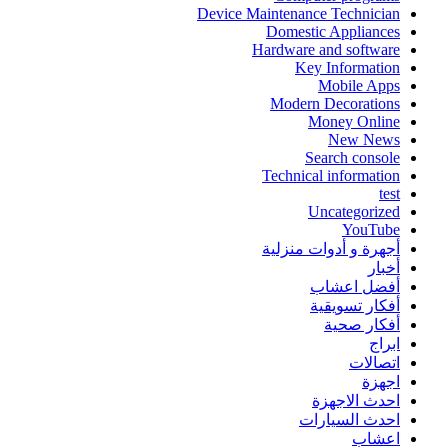
Device Maintenance Technician
Domestic Appliances
Hardware and software
Key Information
Mobile Apps
Modern Decorations
Money Online
New News
Search console
Technical information
test
Uncategorized
YouTube
أجهرة و أدوات منزلية
أخبار
أفضل اعشاب
أفكار تسويقية
أفكار صحية
ابراج
اتصالات
اجهزة
احدث الاجهزة
احدث السيارات
اعشاب