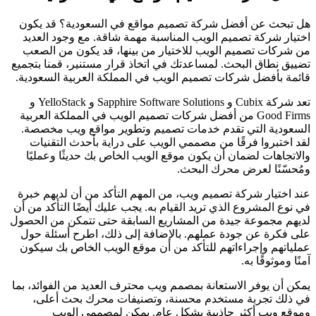
هل تبحث عن أفضل شركة تصميم مواقع في السعودية؟ قد يكون
اختيار شركة تصميم الويب المناسبة مهمة شاقة. مع وجود العديد
من شركات تصميم الويب للاختيار من بينها، قد يكون من الصعب
تضييق نطاق البحث. لمساعدتك في اتخاذ قرار مستنير، قمنا بتجميع
قائمة بأفضل شركات تصميم الويب في المملكة العربية السعودية.
تعد شركة Cubix و Sapphire Software Solutions و YelloStack و
Good Firms من أفضل شركات تصميم الويب في المملكة العربية
السعودية التي تقدم خدمات تصميم وتطوير مواقع ويب مخصصة.
لقد اختبروا فرقًا من مصممي الويب على دراية بأحدث التقنيات
والاتجاهات لضمان أن يكون موقع الويب الخاص بك حديثًا وعمليًا
ومُحسّنًا لعرض محرك البحث.
عند اختيار شركة تصميم ويب، من المهم التأكد من أن لديهم خبرة
في نوع المشروع الذي تريد القيام به. يجب عليك أيضًا التأكد من أن
لديهم مجموعة جيدة من المشاريع السابقة حتى تتمكن من الحصول
على فكرة عن جودة عملهم. بالإضافة إلى ذلك، اطرح أسئلة حول
عملياتهم وإجراءاتهم للتأكد من أن موقع الويب الخاص بك سيكون
آمنًا وموثوقًا به.
يمكن أن يوفر الاستعانة بمصمم ويب محترف العديد من الفوائد، بما
في ذلك تجربة مستخدم محسنة، وتصنيفات محرك بحث أعلى،
وموقع ويب أكثر جاذبية بشكل عام. يمكن لمصممي الويب