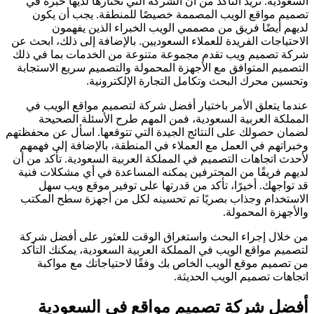
السعودية. تريد التأكد من أن الشركة التي تختارها لديها خبرة في
تصميم مواقع الويب المصممة خصيصًا للمنطقة. يجب أن يكون
لديهم أيضًا فريق من مصممي الويب الخبراء الذين يفهمون
الاحتياجات الفريدة للعملاء السعوديين. بالإضافة إلى ذلك، ابحث عن
شركة تصميم ويب تقدم مجموعة متنوعة من الخدمات بما في ذلك
التصميم المتوافق مع الأجهزة المحمولة والتصميم سريع الاستجابة
وتحسين محرك البحث وتكامل التجارة الإلكترونية.
عندما يتعلق الأمر باختيار أفضل شركة لتصميم مواقع الويب في
المملكة العربية السعودية، فمن المهم طرح الأسئلة الصحيحة
لضمان حصولك على النتائج الجيدة التي تتوقعها. اسأل عن محفظتهم
وخبراتهم في العمل مع العملاء في المنطقة، بالإضافة إلى فهمهم
لأحدث اتجاهات التصميم في المملكة العربية السعودية. تأكد من أن
لديهم فريقًا من المحترفين يمكنه المساعدة في أي مشكلات فنية
قد تواجهك. أخيرًا، تأكد من قدرتها على توفير موقع ويب سهل
الاستخدام وجذاب بصريًا تم تحسينه لكل من أجهزة سطح المكتب
والأجهزة المحمولة.
من خلال إجراء البحث واستغراق الوقت للعثور على أفضل شركة
لتصميم مواقع الويب في المملكة العربية السعودية، يمكنك التأكد
من تصميم موقع الويب الخاص بك وفقًا لاحتياجاتك مع مواكبة
اتجاهات تصميم الويب الحديثة.
أفضل شركة تصميم مواقع في السعودية