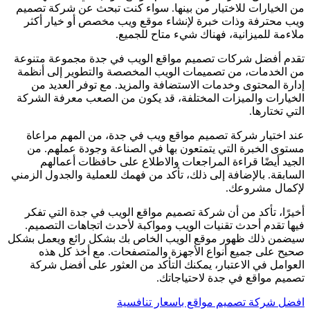
من الخيارات للاختيار من بينها. سواء كنت تبحث عن شركة تصميم
ويب محترفة وذات خبرة لإنشاء موقع ويب مخصص أو خيار أكثر
ملاءمة للميزانية، فهناك شيء متاح للجميع.
تقدم أفضل شركات تصميم مواقع الويب في جدة مجموعة متنوعة
من الخدمات، من تصميمات الويب المخصصة والتطوير إلى أنظمة
إدارة المحتوى وخدمات الاستضافة والمزيد. مع توفر العديد من
الخيارات والميزات المختلفة، قد يكون من الصعب معرفة الشركة
التي تختارها.
عند اختيار شركة تصميم مواقع ويب في جدة، من المهم مراعاة
مستوى الخبرة التي يتمتعون بها في الصناعة وجودة عملهم. من
الجيد أيضًا قراءة المراجعات والاطلاع على حافظات أعمالهم
السابقة. بالإضافة إلى ذلك، تأكد من فهمك للعملية والجدول الزمني
لإكمال مشروعك.
أخيرًا، تأكد من أن شركة تصميم مواقع الويب في جدة التي تفكر
فيها تقدم أحدث تقنيات الويب ومواكبة لأحدث اتجاهات التصميم.
سيضمن ذلك ظهور موقع الويب الخاص بك بشكل رائع ويعمل بشكل
صحيح على جميع أنواع الأجهزة والمتصفحات. مع أخذ كل هذه
العوامل في الاعتبار، يمكنك التأكد من العثور على أفضل شركة
تصميم مواقع في جدة لاحتياجاتك.
افضل شركة تصميم مواقع باسعار تنافسية