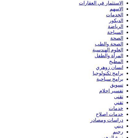
الاستثمار في العقارات
الاسهم
الخدمات
الديكور
الرياضة
السياحة
الصحة
الصحة والطب
العلوم الهندسية
المرأة والطفل
المطبخ
انسان زوهري
برامج تكنولوجيا
برامج سياحية
تسويق
تفسير احلام
تقنى
تقني
خدمات
خدمات اصلاح
دراسات ومصادر
ديني
رجيم
زرع الزهور