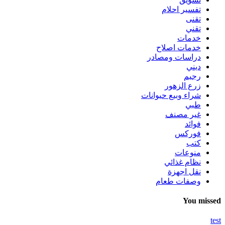
تفسير احلام
تقنى
تقني
خدمات
خدمات اصلاح
دراسات ومصادر
ديني
رجيم
زرع الزهور
شراء وبيع حيوانات
طبي
غير مصنف
فوائد
فوركس
كتب
منوعات
نظام غذائي
نقل اجهزة
وصفات طعام
You missed
test