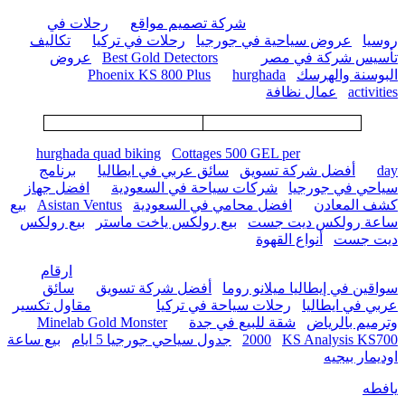
شركة تصميم مواقع
رحلات في
روسيا
عروض سياحية في جورجيا
رحلات في تركيا
تكاليف
تأسيس شركة في مصر
Best Gold Detectors
عروض
البوسنة والهرسك
hurghada
Phoenix KS 800 Plus
activities
عمال نظافة
hurghada quad biking
Cottages 500 GEL per
day
أفضل شركة تسويق
سائق عربي في ايطاليا
برنامج
سياحي في جورجيا
شركات سياحة في السعودية
افضل جهاز
كشف المعادن
افضل محامي في السعودية
Asistan Ventus
بيع
ساعة رولكس ديت جست
بيع رولكس ياخت ماستر
بيع رولكس
ديت جست
أنواع القهوة
ارقام
سواقين في إيطاليا ميلانو روما
أفضل شركة تسويق
سائق
عربي في ايطاليا
رحلات سياحة في تركيا
مقاول تكسير
وترميم بالرياض
شقة للبيع في جدة
Minelab Gold Monster
KS Analysis KS700
2000
جدول سياحي جورجيا 5 ايام
بيع ساعة
اوديمار بيجيه
يافطه