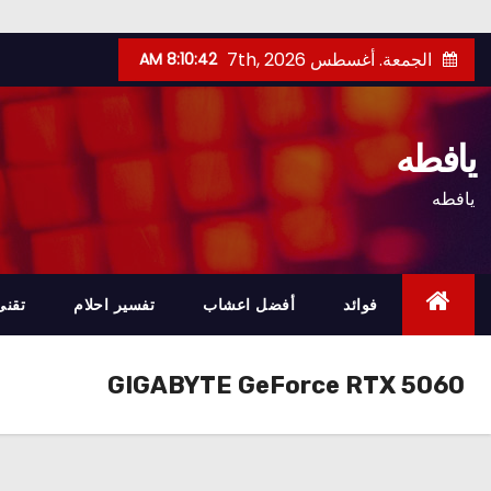
Ski
الجمعة. أغسطس 7th, 2026
8:10:43 AM
t
conten
يافطه
يافطه
فوائد
أفضل اعشاب
تفسير احلام
تقنى
GIGABYTE GeForce RTX 5060