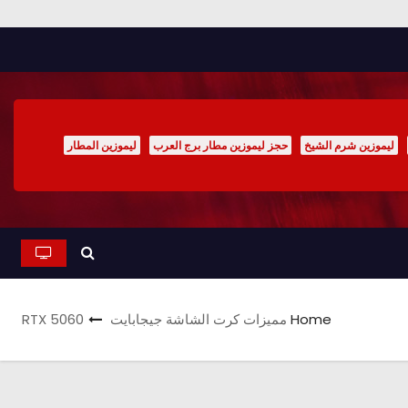
ليموزين شرم الشيخ
حجز ليموزين مطار برج العرب
ليموزين المطار
Home
مميزات كرت الشاشة جيجابايت RTX 5060