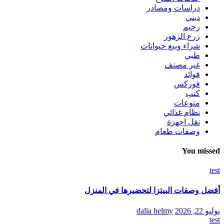
دراسات ومصادر
ديني
رجيم
زرع الزهور
شراء وبيع حيوانات
طبي
غير مصنف
فوائد
فوركس
كتب
منوعات
نظام غذائي
نقل اجهزة
وصفات طعام
You missed
test
أفضل وصفات البيتزا لتحضيرها في المنزل
يوليو 22, 2026
dalia helmy
test