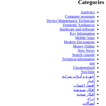
Categories
Analytics
Computer programs
Device Maintenance Technician
Domestic Appliances
Hardware and software
Key Information
Mobile Apps
Modern Decorations
Money Online
New News
Search console
Technical information
test
Uncategorized
YouTube
أجهرة و أدوات منزلية
أخبار
أفضل اعشاب
أفكار تسويقية
أفكار صحية
ابراج
اتصالات