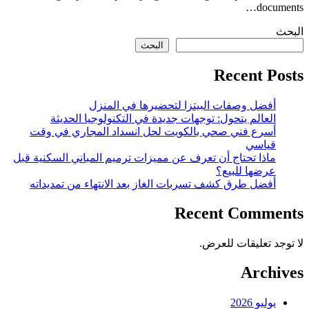
documents…
البحث
البحث
Recent Posts
أفضل وصفات البيتزا لتحضيرها في المنزل
العالم يتحول: توجهات جديدة في التكنولوجيا الحديثة
أسرع فني صحي بالكويت لحل انسداد المجاري في وقت
قياسي
ماذا تحتاج أن تعرف عن مميزات ترميم المباني السكنية قبل
عرضها للبيع؟
أفضل طرق كشف تسربات الغاز بعد الانتهاء من تمديداته
Recent Comments
لا توجد تعليقات للعرض.
Archives
يوليو 2026