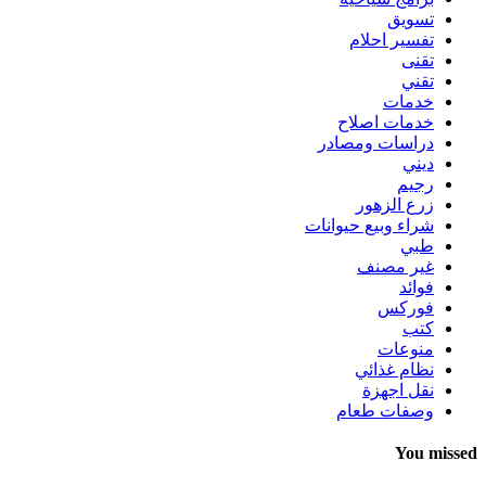
تسويق
تفسير احلام
تقنى
تقني
خدمات
خدمات اصلاح
دراسات ومصادر
ديني
رجيم
زرع الزهور
شراء وبيع حيوانات
طبي
غير مصنف
فوائد
فوركس
كتب
منوعات
نظام غذائي
نقل اجهزة
وصفات طعام
You missed