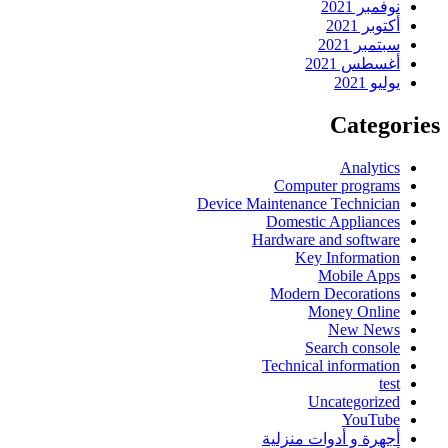
نوفمبر 2021
أكتوبر 2021
سبتمبر 2021
أغسطس 2021
يوليو 2021
Categories
Analytics
Computer programs
Device Maintenance Technician
Domestic Appliances
Hardware and software
Key Information
Mobile Apps
Modern Decorations
Money Online
New News
Search console
Technical information
test
Uncategorized
YouTube
أجهرة و أدوات منزلية