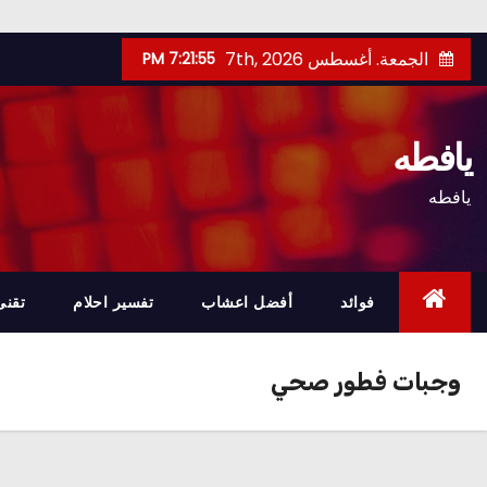
Ski
الجمعة. أغسطس 7th, 2026
7:21:56 PM
t
conten
يافطه
يافطه
فوائد
أفضل اعشاب
تفسير احلام
تقنى
وجبات فطور صحي