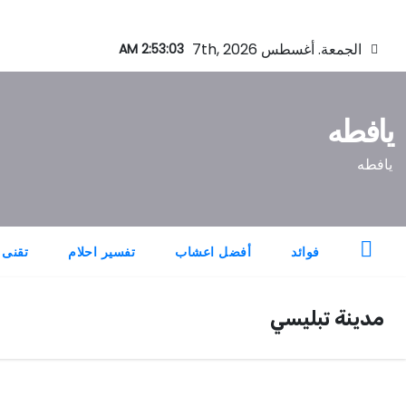
Ski
الجمعة. أغسطس 7th, 2026
2:53:04 AM
t
conten
يافطه
يافطه
فوائد
أفضل اعشاب
تفسير احلام
تقنى
مدينة تبليسي