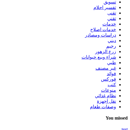
تسويق
تفسير احلام
تقنى
تقني
خدمات
خدمات اصلاح
دراسات ومصادر
ديني
رجيم
زرع الزهور
شراء وبيع حيوانات
طبي
غير مصنف
فوائد
فوركس
كتب
منوعات
نظام غذائي
نقل اجهزة
وصفات طعام
You missed
test