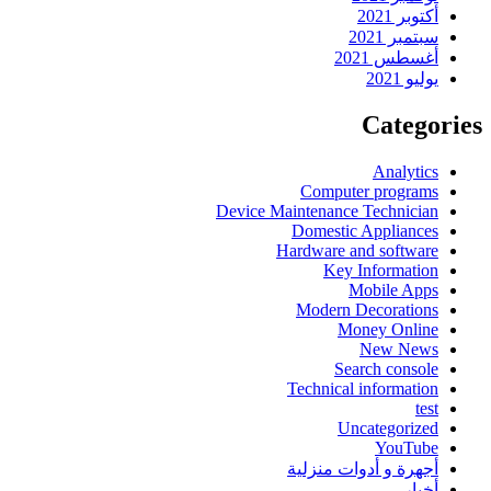
أكتوبر 2021
سبتمبر 2021
أغسطس 2021
يوليو 2021
Categories
Analytics
Computer programs
Device Maintenance Technician
Domestic Appliances
Hardware and software
Key Information
Mobile Apps
Modern Decorations
Money Online
New News
Search console
Technical information
test
Uncategorized
YouTube
أجهرة و أدوات منزلية
أخبار