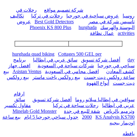
شركة تصميم مواقع
رحلات في
روسيا
عروض سياحية في جورجيا
رحلات في تركيا
تكاليف
تأسيس شركة في مصر
Best Gold Detectors
عروض
البوسنة والهرسك
hurghada
Phoenix KS 800 Plus
activities
عمال نظافة
hurghada quad biking
Cottages 500 GEL per
day
أفضل شركة تسويق
سائق عربي في ايطاليا
برنامج
سياحي في جورجيا
شركات سياحة في السعودية
افضل جهاز
كشف المعادن
افضل محامي في السعودية
Asistan Ventus
بيع
ساعة رولكس ديت جست
بيع رولكس ياخت ماستر
بيع رولكس
ديت جست
أنواع القهوة
ارقام
سواقين في إيطاليا ميلانو روما
أفضل شركة تسويق
سائق
عربي في ايطاليا
رحلات سياحة في تركيا
مقاول تكسير
وترميم بالرياض
شقة للبيع في جدة
Minelab Gold Monster
KS Analysis KS700
2000
جدول سياحي جورجيا 5 ايام
بيع ساعة
اوديمار بيجيه
يافطه