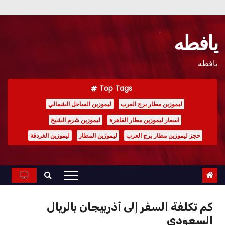
Ski
t
يافطه
conten
يافطه
Top Tags
ليموزين مطار برج العرب
ليموزين الساحل الشمالي
اسعار ليموزين مطار القاهرة
ليموزين شرم الشيخ
حجز ليموزين مطار برج العرب
ليموزين المطار
ليموزين الغردقة
كم تكلفة السفر إلى أذربيجان بالريال
السعودي