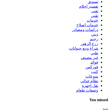
تسويق
تفسير احلام
تقنى
تقني
خدمات
خدمات اصلاح
دراسات ومصادر
ديني
رجيم
زرع الزهور
شراء وبيع حيوانات
طبي
غير مصنف
فوائد
فوركس
كتب
منوعات
نظام غذائي
نقل اجهزة
وصفات طعام
You missed
test