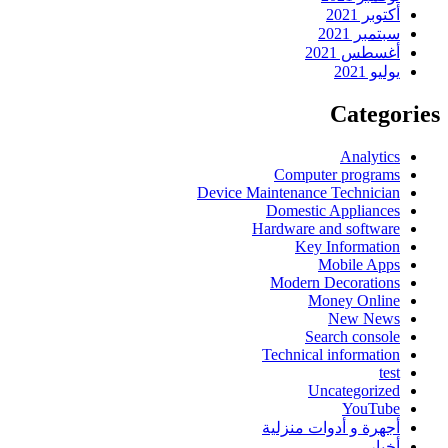
أكتوبر 2021
سبتمبر 2021
أغسطس 2021
يوليو 2021
Categories
Analytics
Computer programs
Device Maintenance Technician
Domestic Appliances
Hardware and software
Key Information
Mobile Apps
Modern Decorations
Money Online
New News
Search console
Technical information
test
Uncategorized
YouTube
أجهرة و أدوات منزلية
أخبار