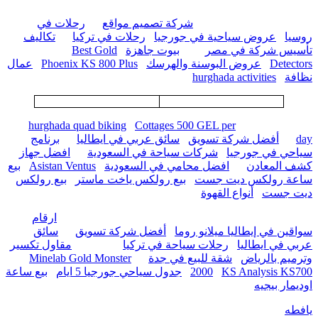
شركة تصميم مواقع
رحلات في
روسيا
عروض سياحية في جورجيا
رحلات في تركيا
تكاليف
تأسيس شركة في مصر
بيوت جاهزة
Best Gold
Detectors
عروض البوسنة والهرسك
Phoenix KS 800 Plus
عمال
نظافة
hurghada activities
hurghada quad biking
Cottages 500 GEL per
day
أفضل شركة تسويق
سائق عربي في ايطاليا
برنامج
سياحي في جورجيا
شركات سياحة في السعودية
افضل جهاز
كشف المعادن
افضل محامي في السعودية
Asistan Ventus
بيع
ساعة رولكس ديت جست
بيع رولكس ياخت ماستر
بيع رولكس
ديت جست
أنواع القهوة
ارقام
سواقين في إيطاليا ميلانو روما
أفضل شركة تسويق
سائق
عربي في ايطاليا
رحلات سياحة في تركيا
مقاول تكسير
وترميم بالرياض
شقة للبيع في جدة
Minelab Gold Monster
KS Analysis KS700
2000
جدول سياحي جورجيا 5 ايام
بيع ساعة
اوديمار بيجيه
يافطه