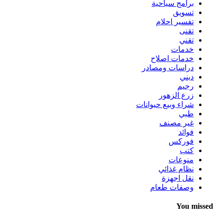
برامج سياحية
تسويق
تفسير احلام
تقنى
تقني
خدمات
خدمات اصلاح
دراسات ومصادر
ديني
رجيم
زرع الزهور
شراء وبيع حيوانات
طبي
غير مصنف
فوائد
فوركس
كتب
منوعات
نظام غذائي
نقل اجهزة
وصفات طعام
You missed