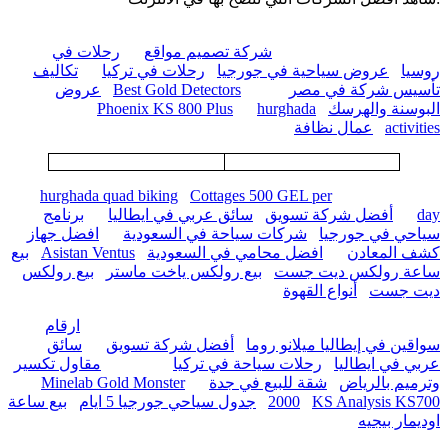
شركة تصميم مواقع
رحلات في
روسيا
عروض سياحية في جورجيا
رحلات في تركيا
تكاليف
تأسيس شركة في مصر
Best Gold Detectors
عروض
البوسنة والهرسك
hurghada
Phoenix KS 800 Plus
activities
عمال نظافة
hurghada quad biking
Cottages 500 GEL per
day
أفضل شركة تسويق
سائق عربي في ايطاليا
برنامج
سياحي في جورجيا
شركات سياحة في السعودية
افضل جهاز
كشف المعادن
افضل محامي في السعودية
Asistan Ventus
بيع
ساعة رولكس ديت جست
بيع رولكس ياخت ماستر
بيع رولكس
ديت جست
أنواع القهوة
ارقام
سواقين في إيطاليا ميلانو روما
أفضل شركة تسويق
سائق
عربي في ايطاليا
رحلات سياحة في تركيا
مقاول تكسير
وترميم بالرياض
شقة للبيع في جدة
Minelab Gold Monster
KS Analysis KS700
2000
جدول سياحي جورجيا 5 ايام
بيع ساعة
اوديمار بيجيه