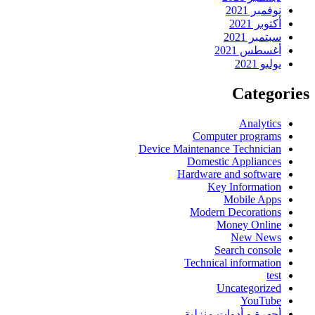
نوفمبر 2021
أكتوبر 2021
سبتمبر 2021
أغسطس 2021
يوليو 2021
Categories
Analytics
Computer programs
Device Maintenance Technician
Domestic Appliances
Hardware and software
Key Information
Mobile Apps
Modern Decorations
Money Online
New News
Search console
Technical information
test
Uncategorized
YouTube
أجهرة و أدوات منزلية