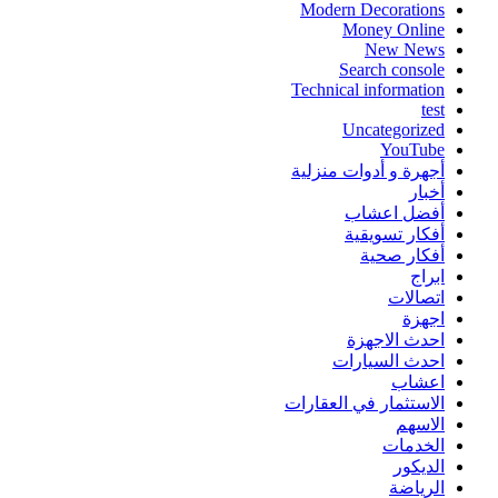
Modern Decorations
Money Online
New News
Search console
Technical information
test
Uncategorized
YouTube
أجهرة و أدوات منزلية
أخبار
أفضل اعشاب
أفكار تسويقية
أفكار صحية
ابراج
اتصالات
اجهزة
احدث الاجهزة
احدث السيارات
اعشاب
الاستثمار في العقارات
الاسهم
الخدمات
الديكور
الرياضة