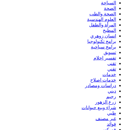
السياحة
الصحة
الصحة والطب
العلوم الهندسية
المرأة والطفل
المطبخ
انسان زوهري
برامج تكنولوجيا
برامج سياحية
تسويق
تفسير احلام
تقنى
تقني
خدمات
خدمات اصلاح
دراسات ومصادر
ديني
رجيم
زرع الزهور
شراء وبيع حيوانات
طبي
غير مصنف
فوائد
فوركس