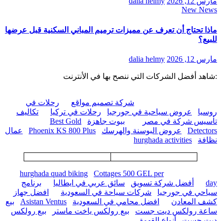
مارس 12, 2026
dalia helmy
New News
ماذا تحتاج أن تعرف عن مميزات ترميم المباني السكنية قبل عرضها
للبيع؟
مارس 12, 2026
dalia helmy
:شاهد أفضل الشركات التي ننصح بها في الأنترنت
شركة تصميم مواقع
رحلات في
روسيا
عروض سياحية في جورجيا
رحلات في تركيا
تكاليف
تأسيس شركة في مصر
بيوت جاهزة
Best Gold
Detectors
عروض البوسنة والهرسك
Phoenix KS 800 Plus
عمال
نظافة
hurghada activities
hurghada quad biking
Cottages 500 GEL per
day
أفضل شركة تسويق
سائق عربي في ايطاليا
برنامج
سياحي في جورجيا
شركات سياحة في السعودية
افضل جهاز
كشف المعادن
افضل محامي في السعودية
Asistan Ventus
بيع
ساعة رولكس ديت جست
بيع رولكس ياخت ماستر
بيع رولكس
ديت جست
أنواع القهوة