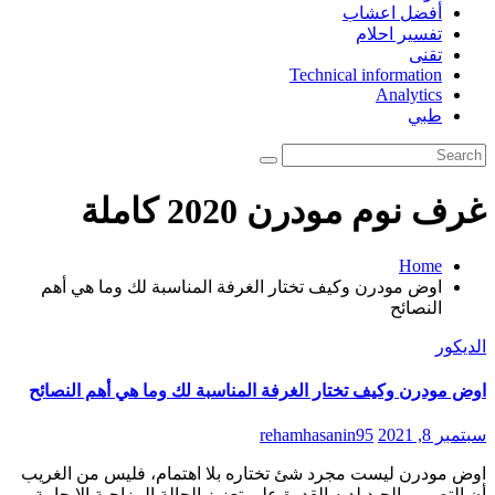
أفضل اعشاب
تفسير احلام
تقنى
Technical information
Analytics
طبي
غرف نوم مودرن 2020 كاملة
Home
اوض مودرن وكيف تختار الغرفة المناسبة لك وما هي أهم
النصائح
الديكور
اوض مودرن وكيف تختار الغرفة المناسبة لك وما هي أهم النصائح
سبتمبر 8, 2021
rehamhasanin95
اوض مودرن ليست مجرد شئ تختاره بلا اهتمام، فليس من الغريب
أن التصميم الجيد لديه القدرة على تعزيز الحالة المزاجية الإيجابية،