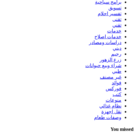
برامج سياحية
تسويق
تفسير احلام
تقنى
تقني
خدمات
خدمات اصلاح
دراسات ومصادر
ديني
رجيم
زرع الزهور
شراء وبيع حيوانات
طبي
غير مصنف
فوائد
فوركس
كتب
منوعات
نظام غذائي
نقل اجهزة
وصفات طعام
You missed