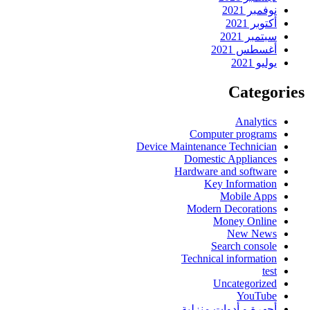
نوفمبر 2021
أكتوبر 2021
سبتمبر 2021
أغسطس 2021
يوليو 2021
Categories
Analytics
Computer programs
Device Maintenance Technician
Domestic Appliances
Hardware and software
Key Information
Mobile Apps
Modern Decorations
Money Online
New News
Search console
Technical information
test
Uncategorized
YouTube
أجهرة و أدوات منزلية