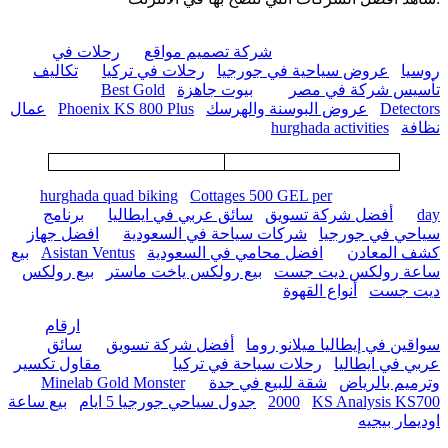
شركة تصميم مواقع
رحلات في
روسيا
عروض سياحية في جورجيا
رحلات في تركيا
تكاليف
تأسيس شركة في مصر
بيوت جاهزة
Best Gold
Detectors
عروض البوسنة والهرسك
Phoenix KS 800 Plus
عمال
نظافة
hurghada activities
hurghada quad biking
Cottages 500 GEL per
day
أفضل شركة تسويق
سائق عربي في ايطاليا
برنامج
سياحي في جورجيا
شركات سياحة في السعودية
افضل جهاز
كشف المعادن
افضل محامي في السعودية
Asistan Ventus
بيع
ساعة رولكس ديت جست
بيع رولكس ياخت ماستر
بيع رولكس
ديت جست
أنواع القهوة
ارقام
سواقين في إيطاليا ميلانو روما
أفضل شركة تسويق
سائق
عربي في ايطاليا
رحلات سياحة في تركيا
مقاول تكسير
وترميم بالرياض
شقة للبيع في جدة
Minelab Gold Monster
KS Analysis KS700
2000
جدول سياحي جورجيا 5 ايام
بيع ساعة
اوديمار بيجيه