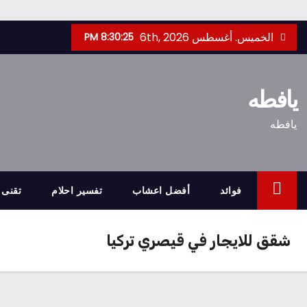
Ski
الخميس. أغسطس 6th, 2026
8:30:26 PM
t
conten
يافطه
يافطه
فوائد
أفضل اعشاب
تفسير احلام
تقنى
شقق للايجار في قيصري تركيا