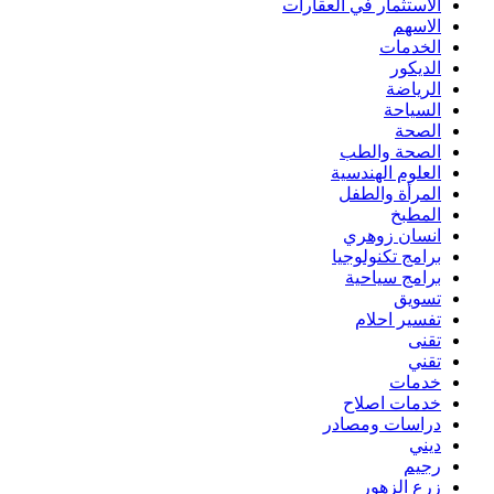
الاستثمار في العقارات
الاسهم
الخدمات
الديكور
الرياضة
السياحة
الصحة
الصحة والطب
العلوم الهندسية
المرأة والطفل
المطبخ
انسان زوهري
برامج تكنولوجيا
برامج سياحية
تسويق
تفسير احلام
تقنى
تقني
خدمات
خدمات اصلاح
دراسات ومصادر
ديني
رجيم
زرع الزهور