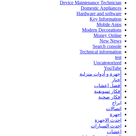
Device Maintenance Technician
Domestic Appliances
Hardware and software
Key Information
Mobile Apps
Modern Decorations
Money Online
New News
Search console
Technical information
test
Uncategorized
YouTube
أجهرة و أدوات منزلية
أخبار
أفضل اعشاب
أفكار تسويقية
أفكار صحية
ابراج
اتصالات
اجهزة
احدث الاجهزة
احدث السيارات
اعشاب