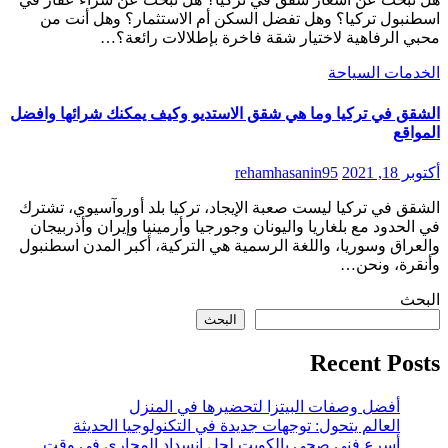
اسطنبول تركيا؟ وهل تفضل السكن أم الاستثمار؟ وهل أنت من
محبي الرفاهية لاختيار شقة فاخرة بإطلالات رائعة؟…
الخدمات
السياحة
الشقق في تركيا وما هي شقق الاستديو وكيف يمكنك شرائها وافضل
المواقع
أكتوبر 18, 2021
rehamhasanin95
الشقق في تركيا ليست صعبة الإيجاد، تركيا بلد أوروآسيوي، تشترك
في الحدود مع بلغاريا واليونان وجورجيا وأرمينيا وإيران وأذربيجان
والعراق وسوريا، واللغة الرسمية هي التركية، أكبر المدن اسطنبول
وأنقرة، ونحن…
البحث
البحث
Recent Posts
أفضل وصفات البيتزا لتحضيرها في المنزل
العالم يتحول: توجهات جديدة في التكنولوجيا الحديثة
أسرع فني صحي بالكويت لحل انسداد المجاري في وقت