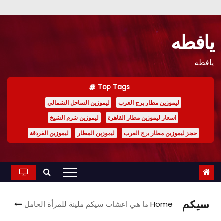
Ski
t
يافطه
conten
يافطه
Top Tags
ليموزين مطار برج العرب
ليموزين الساحل الشمالي
اسعار ليموزين مطار القاهرة
ليموزين شرم الشيخ
حجز ليموزين مطار برج العرب
ليموزين المطار
ليموزين الغردقة
سيكم
Home
ما هي اعشاب سيكم ملينة للمرأة الحامل