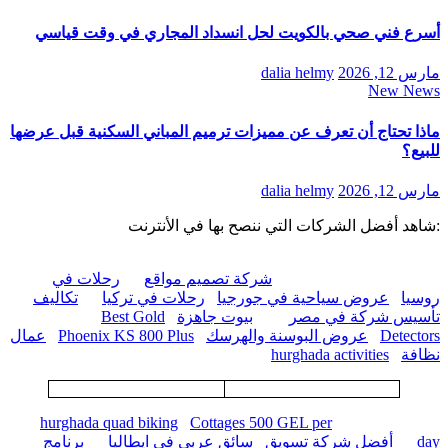
أسرع فني صحي بالكويت لحل انسداد المجاري في وقت قياسي
مارس 12, 2026
dalia helmy
New News
ماذا تحتاج أن تعرف عن مميزات ترميم المباني السكنية قبل عرضها
للبيع؟
مارس 12, 2026
dalia helmy
:شاهد أفضل الشركات التي ننصح بها في الأنترنت
شركة تصميم مواقع
رحلات في
روسيا
عروض سياحية في جورجيا
رحلات في تركيا
تكاليف
تأسيس شركة في مصر
بيوت جاهزة
Best Gold
Detectors
عروض البوسنة والهرسك
Phoenix KS 800 Plus
عمال
نظافة
hurghada activities
hurghada quad biking
Cottages 500 GEL per
day
أفضل شركة تسويق
سائق عربي في ايطاليا
برنامج