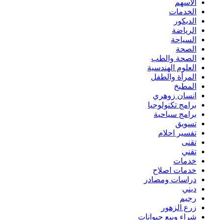
الاسهم
الخدمات
الديكور
الرياضة
السياحة
الصحة
الصحة والطب
العلوم الهندسية
المرأة والطفل
المطبخ
انسان زوهري
برامج تكنولوجيا
برامج سياحية
تسويق
تفسير احلام
تقنى
تقني
خدمات
خدمات اصلاح
دراسات ومصادر
ديني
رجيم
زرع الزهور
شراء وبيع حيوانات