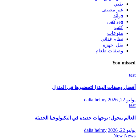
طبي
غير مصنف
فوائد
فوركس
كتب
منوعات
نظام غذائي
نقل اجهزة
وصفات طعام
You missed
test
أفضل وصفات البيتزا لتحضيرها في المنزل
يوليو 22, 2026
dalia helmy
test
العالم يتحول: توجهات جديدة في التكنولوجيا الحديثة
يوليو 22, 2026
dalia helmy
New News