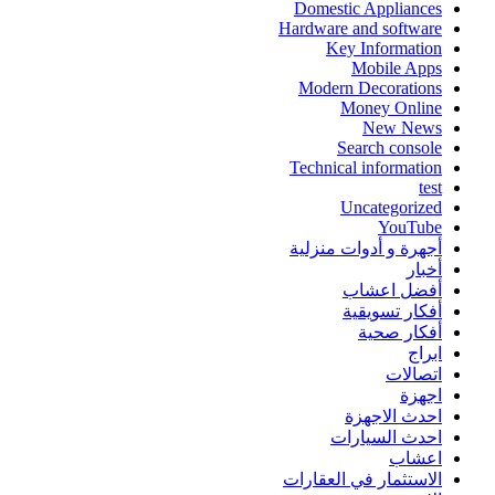
Domestic Appliances
Hardware and software
Key Information
Mobile Apps
Modern Decorations
Money Online
New News
Search console
Technical information
test
Uncategorized
YouTube
أجهرة و أدوات منزلية
أخبار
أفضل اعشاب
أفكار تسويقية
أفكار صحية
ابراج
اتصالات
اجهزة
احدث الاجهزة
احدث السيارات
اعشاب
الاستثمار في العقارات