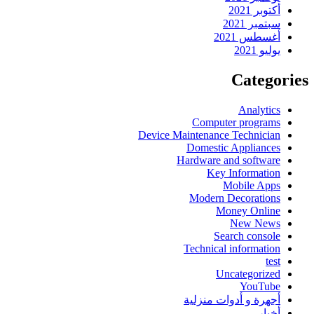
أكتوبر 2021
سبتمبر 2021
أغسطس 2021
يوليو 2021
Categories
Analytics
Computer programs
Device Maintenance Technician
Domestic Appliances
Hardware and software
Key Information
Mobile Apps
Modern Decorations
Money Online
New News
Search console
Technical information
test
Uncategorized
YouTube
أجهرة و أدوات منزلية
أخبار