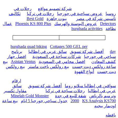
شركة تصميم مواقع
رحلات في
روسيا
عروض سياحية في جورجيا
رحلات في تركيا
تكاليف
تأسيس شركة في مصر
بيوت جاهزة
Best Gold
Detectors
عروض البوسنة والهرسك
Phoenix KS 800 Plus
عمال
نظافة
hurghada activities
hurghada quad biking
Cottages 500 GEL per
day
أفضل شركة تسويق
سائق عربي في ايطاليا
برنامج
سياحي في جورجيا
شركات سياحة في السعودية
افضل جهاز
كشف المعادن
افضل محامي في السعودية
Asistan Ventus
بيع
ساعة رولكس ديت جست
بيع رولكس ياخت ماستر
بيع رولكس
ديت جست
أنواع القهوة
ارقام
سواقين في إيطاليا ميلانو روما
أفضل شركة تسويق
سائق
عربي في ايطاليا
رحلات سياحة في تركيا
مقاول تكسير
وترميم بالرياض
شقة للبيع في جدة
Minelab Gold Monster
KS Analysis KS700
2000
جدول سياحي جورجيا 5 ايام
بيع ساعة
اوديمار بيجيه
يافطه