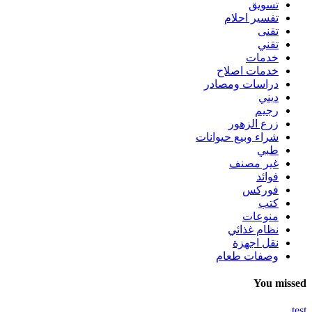
تسويق
تفسير احلام
تقنى
تقني
خدمات
خدمات اصلاح
دراسات ومصادر
ديني
رجيم
زرع الزهور
شراء وبيع حيوانات
طبي
غير مصنف
فوائد
فوركس
كتب
منوعات
نظام غذائي
نقل اجهزة
وصفات طعام
You missed
test