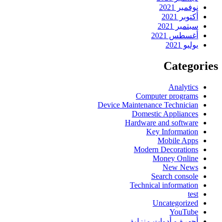
نوفمبر 2021
أكتوبر 2021
سبتمبر 2021
أغسطس 2021
يوليو 2021
Categories
Analytics
Computer programs
Device Maintenance Technician
Domestic Appliances
Hardware and software
Key Information
Mobile Apps
Modern Decorations
Money Online
New News
Search console
Technical information
test
Uncategorized
YouTube
أجهرة و أدوات منزلية