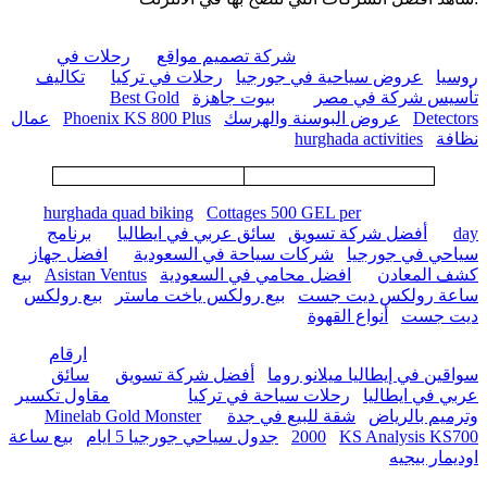
شركة تصميم مواقع
رحلات في
روسيا
عروض سياحية في جورجيا
رحلات في تركيا
تكاليف
تأسيس شركة في مصر
بيوت جاهزة
Best Gold
Detectors
عروض البوسنة والهرسك
Phoenix KS 800 Plus
عمال
نظافة
hurghada activities
hurghada quad biking
Cottages 500 GEL per
day
أفضل شركة تسويق
سائق عربي في ايطاليا
برنامج
سياحي في جورجيا
شركات سياحة في السعودية
افضل جهاز
كشف المعادن
افضل محامي في السعودية
Asistan Ventus
بيع
ساعة رولكس ديت جست
بيع رولكس ياخت ماستر
بيع رولكس
ديت جست
أنواع القهوة
ارقام
سواقين في إيطاليا ميلانو روما
أفضل شركة تسويق
سائق
عربي في ايطاليا
رحلات سياحة في تركيا
مقاول تكسير
وترميم بالرياض
شقة للبيع في جدة
Minelab Gold Monster
KS Analysis KS700
2000
جدول سياحي جورجيا 5 ايام
بيع ساعة
اوديمار بيجيه