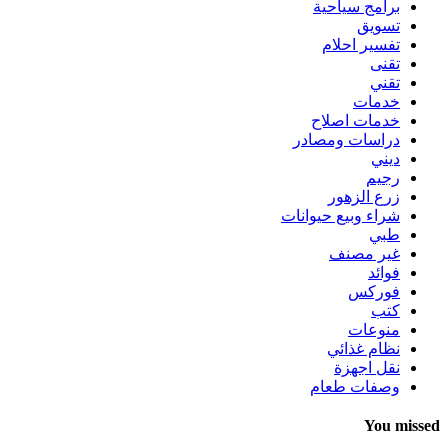
برامج سياحية
تسويق
تفسير احلام
تقنى
تقني
خدمات
خدمات اصلاح
دراسات ومصادر
ديني
رجيم
زرع الزهور
شراء وبيع حيوانات
طبي
غير مصنف
فوائد
فوركس
كتب
منوعات
نظام غذائي
نقل اجهزة
وصفات طعام
You missed