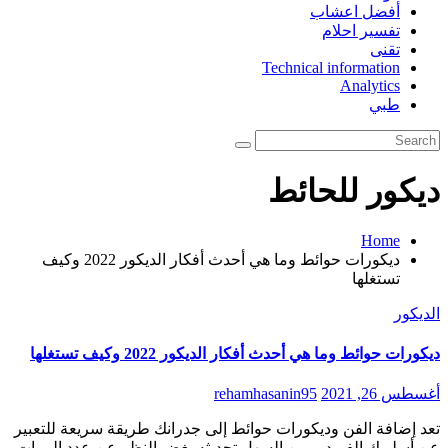
أفضل اعشاب
تفسير احلام
تقنى
Technical information
Analytics
طبي
ديكور للحائط
Home
ديكورات حوائط وما هي أحدث أفكار الديكور 2022 وكيف
تستغلها
الديكور
ديكورات حوائط وما هي أحدث أفكار الديكور 2022 وكيف تستغلها
أغسطس 26, 2021
rehamhasanin95
تعد إضافة الفن وديكورات حوائط إلى جدرانك طريقة سريعة للتعبير
عن أسلوبك الفريد، ومن السهل تحديثه بغض النظر عن عدد المرات