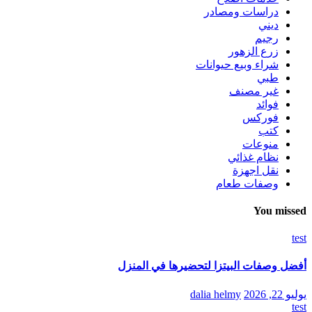
دراسات ومصادر
ديني
رجيم
زرع الزهور
شراء وبيع حيوانات
طبي
غير مصنف
فوائد
فوركس
كتب
منوعات
نظام غذائي
نقل اجهزة
وصفات طعام
You missed
test
أفضل وصفات البيتزا لتحضيرها في المنزل
يوليو 22, 2026
dalia helmy
test