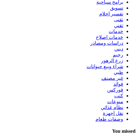
برامج سياحية
تسويق
تفسير احلام
تقنى
تقني
خدمات
خدمات اصلاح
دراسات ومصادر
ديني
رجيم
زرع الزهور
شراء وبيع حيوانات
طبي
غير مصنف
فوائد
فوركس
كتب
منوعات
نظام غذائي
نقل اجهزة
وصفات طعام
You missed