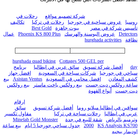
شركة تصميم مواقع
رحلات في
روسيا
عروض سياحية في جورجيا
رحلات في تركيا
تكاليف
تأسيس شركة في مصر
بيوت جاهزة
Best Gold
Detectors
عروض البوسنة والهرسك
Phoenix KS 800 Plus
عمال
نظافة
hurghada activities
hurghada quad biking
Cottages 500 GEL per
day
أفضل شركة تسويق
سائق عربي في ايطاليا
برنامج
سياحي في جورجيا
شركات سياحة في السعودية
افضل جهاز
كشف المعادن
افضل محامي في السعودية
Asistan Ventus
بيع
ساعة رولكس ديت جست
بيع رولكس ياخت ماستر
بيع رولكس
ديت جست
أنواع القهوة
ارقام
سواقين في إيطاليا ميلانو روما
أفضل شركة تسويق
سائق
عربي في ايطاليا
رحلات سياحة في تركيا
مقاول تكسير
وترميم بالرياض
شقة للبيع في جدة
Minelab Gold Monster
KS Analysis KS700
2000
جدول سياحي جورجيا 5 ايام
بيع ساعة
اوديمار بيجيه