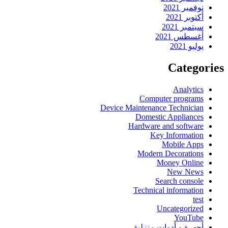
نوفمبر 2021
أكتوبر 2021
سبتمبر 2021
أغسطس 2021
يوليو 2021
Categories
Analytics
Computer programs
Device Maintenance Technician
Domestic Appliances
Hardware and software
Key Information
Mobile Apps
Modern Decorations
Money Online
New News
Search console
Technical information
test
Uncategorized
YouTube
أجهرة و أدوات منزلية