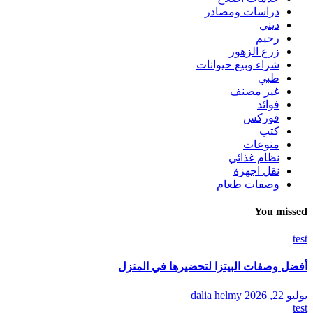
دراسات ومصادر
ديني
رجيم
زرع الزهور
شراء وبيع حيوانات
طبي
غير مصنف
فوائد
فوركس
كتب
منوعات
نظام غذائي
نقل اجهزة
وصفات طعام
You missed
test
أفضل وصفات البيتزا لتحضيرها في المنزل
يوليو 22, 2026
dalia helmy
test