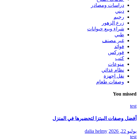
دراسات ومصادر
ديني
رجيم
زرع الزهور
شراء وبيع حيوانات
طبي
غير مصنف
فوائد
فوركس
كتب
منوعات
نظام غذائي
نقل اجهزة
وصفات طعام
You missed
test
أفضل وصفات البيتزا لتحضيرها في المنزل
يوليو 22, 2026
dalia helmy
test