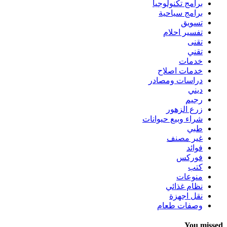
برامج تكنولوجيا
برامج سياحية
تسويق
تفسير احلام
تقنى
تقني
خدمات
خدمات اصلاح
دراسات ومصادر
ديني
رجيم
زرع الزهور
شراء وبيع حيوانات
طبي
غير مصنف
فوائد
فوركس
كتب
منوعات
نظام غذائي
نقل اجهزة
وصفات طعام
You missed