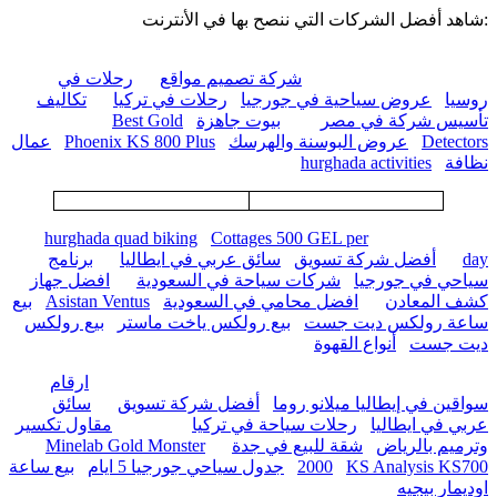
:شاهد أفضل الشركات التي ننصح بها في الأنترنت
شركة تصميم مواقع
رحلات في
روسيا
عروض سياحية في جورجيا
رحلات في تركيا
تكاليف
تأسيس شركة في مصر
بيوت جاهزة
Best Gold
Detectors
عروض البوسنة والهرسك
Phoenix KS 800 Plus
عمال
نظافة
hurghada activities
hurghada quad biking
Cottages 500 GEL per
day
أفضل شركة تسويق
سائق عربي في ايطاليا
برنامج
سياحي في جورجيا
شركات سياحة في السعودية
افضل جهاز
كشف المعادن
افضل محامي في السعودية
Asistan Ventus
بيع
ساعة رولكس ديت جست
بيع رولكس ياخت ماستر
بيع رولكس
ديت جست
أنواع القهوة
ارقام
سواقين في إيطاليا ميلانو روما
أفضل شركة تسويق
سائق
عربي في ايطاليا
رحلات سياحة في تركيا
مقاول تكسير
وترميم بالرياض
شقة للبيع في جدة
Minelab Gold Monster
KS Analysis KS700
2000
جدول سياحي جورجيا 5 ايام
بيع ساعة
اوديمار بيجيه