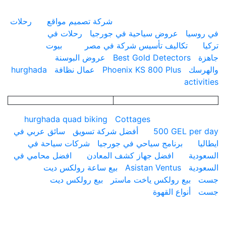
شركة تصميم مواقع
رحلات
سيا
عروض سياحية في جورجيا
رحلات في
تكاليف تأسيس شركة في مصر
بيوت
Best Gold Detectors
عروض البوسنة
سك
Phoenix KS 800 Plus
عمال نظافة
hurghada
acti
hurghada quad biking
Cottages
500 GEL pe
أفضل شركة تسويق
سائق عربي في
برنامج سياحي في جورجيا
شركات سياحة في
ية
افضل جهاز كشف المعادن
افضل محامي في
ية
Asistan Ventus
بيع ساعة رولكس ديت
بيع رولكس ياخت ماستر
بيع رولكس ديت
أنواع القهوة
ارقام