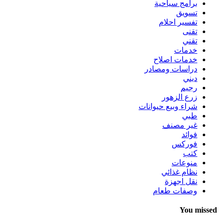
برامج سياحية
تسويق
تفسير احلام
تقنى
تقني
خدمات
خدمات اصلاح
دراسات ومصادر
ديني
رجيم
زرع الزهور
شراء وبيع حيوانات
طبي
غير مصنف
فوائد
فوركس
كتب
منوعات
نظام غذائي
نقل اجهزة
وصفات طعام
You missed