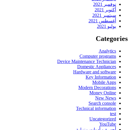
نوفمبر 2021
أكتوبر 2021
سبتمبر 2021
أغسطس 2021
يوليو 2021
Categories
Analytics
Computer programs
Device Maintenance Technician
Domestic Appliances
Hardware and software
Key Information
Mobile Apps
Modern Decorations
Money Online
New News
Search console
Technical information
test
Uncategorized
YouTube
أجهرة و أدوات منزلية