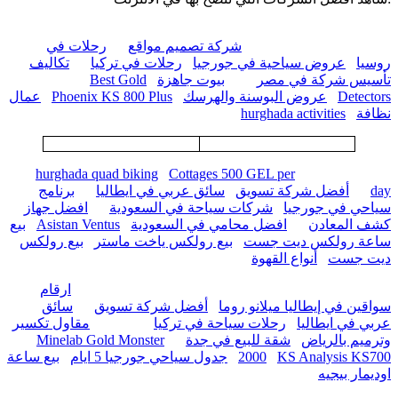
شركة تصميم مواقع
رحلات في
روسيا
عروض سياحية في جورجيا
رحلات في تركيا
تكاليف
تأسيس شركة في مصر
بيوت جاهزة
Best Gold
Detectors
عروض البوسنة والهرسك
Phoenix KS 800 Plus
عمال
نظافة
hurghada activities
hurghada quad biking
Cottages 500 GEL per
day
أفضل شركة تسويق
سائق عربي في ايطاليا
برنامج
سياحي في جورجيا
شركات سياحة في السعودية
افضل جهاز
كشف المعادن
افضل محامي في السعودية
Asistan Ventus
بيع
ساعة رولكس ديت جست
بيع رولكس ياخت ماستر
بيع رولكس
ديت جست
أنواع القهوة
ارقام
سواقين في إيطاليا ميلانو روما
أفضل شركة تسويق
سائق
عربي في ايطاليا
رحلات سياحة في تركيا
مقاول تكسير
وترميم بالرياض
شقة للبيع في جدة
Minelab Gold Monster
KS Analysis KS700
2000
جدول سياحي جورجيا 5 ايام
بيع ساعة
اوديمار بيجيه