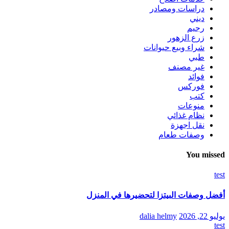
دراسات ومصادر
ديني
رجيم
زرع الزهور
شراء وبيع حيوانات
طبي
غير مصنف
فوائد
فوركس
كتب
منوعات
نظام غذائي
نقل اجهزة
وصفات طعام
You missed
test
أفضل وصفات البيتزا لتحضيرها في المنزل
يوليو 22, 2026
dalia helmy
test