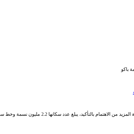
ة باكو
ا 2.2 مليون نسمة وخط ساحلي جميل بطول 20 كم (65616 قدماً)، هذه المدينة…