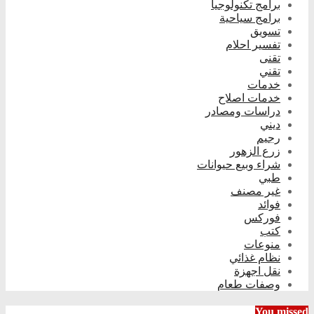
برامج تكنولوجيا
برامج سياحية
تسويق
تفسير احلام
تقنى
تقني
خدمات
خدمات اصلاح
دراسات ومصادر
ديني
رجيم
زرع الزهور
شراء وبيع حيوانات
طبي
غير مصنف
فوائد
فوركس
كتب
منوعات
نظام غذائي
نقل اجهزة
وصفات طعام
You missed