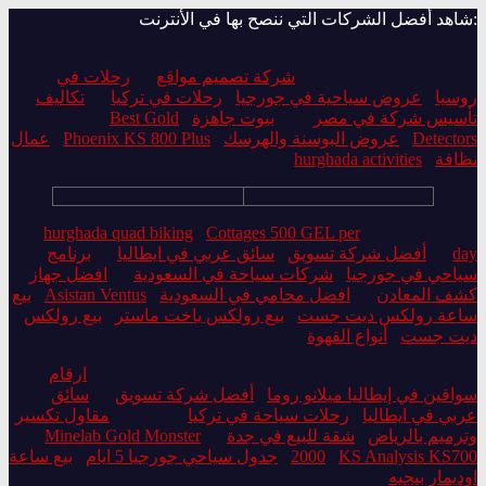
:شاهد أفضل الشركات التي ننصح بها في الأنترنت
شركة تصميم مواقع
رحلات في
روسيا
عروض سياحية في جورجيا
رحلات في تركيا
تكاليف
تأسيس شركة في مصر
بيوت جاهزة
Best Gold
Detectors
عروض البوسنة والهرسك
Phoenix KS 800 Plus
عمال
نظافة
hurghada activities
hurghada quad biking
Cottages 500 GEL per
day
أفضل شركة تسويق
سائق عربي في ايطاليا
برنامج
سياحي في جورجيا
شركات سياحة في السعودية
افضل جهاز
كشف المعادن
افضل محامي في السعودية
Asistan Ventus
بيع
ساعة رولكس ديت جست
بيع رولكس ياخت ماستر
بيع رولكس
ديت جست
أنواع القهوة
ارقام
سواقين في إيطاليا ميلانو روما
أفضل شركة تسويق
سائق
عربي في ايطاليا
رحلات سياحة في تركيا
مقاول تكسير
وترميم بالرياض
شقة للبيع في جدة
Minelab Gold Monster
KS Analysis KS700
2000
جدول سياحي جورجيا 5 ايام
بيع ساعة
اوديمار بيجيه