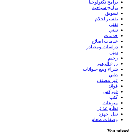
برامج تكنولوجيا
برامج سياحية
تسويق
تفسير احلام
تقنى
تقني
خدمات
خدمات اصلاح
دراسات ومصادر
ديني
رجيم
زرع الزهور
شراء وبيع حيوانات
طبي
غير مصنف
فوائد
فوركس
كتب
منوعات
نظام غذائي
نقل اجهزة
وصفات طعام
You missed