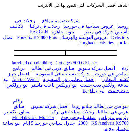
:شاهد أفضل الشركات التي ننصح بها في الأنترنت
شركة تصميم مواقع
رحلات في
روسيا
عروض سياحية في جورجيا
رحلات في تركيا
تكاليف
تأسيس شركة في مصر
بيوت جاهزة
Best Gold
Detectors
عروض البوسنة والهرسك
Phoenix KS 800 Plus
عمال
نظافة
hurghada activities
hurghada quad biking
Cottages 500 GEL per
day
أفضل شركة تسويق
سائق عربي في ايطاليا
برنامج
سياحي في جورجيا
شركات سياحة في السعودية
افضل جهاز
كشف المعادن
افضل محامي في السعودية
Asistan Ventus
بيع
ساعة رولكس ديت جست
بيع رولكس ياخت ماستر
بيع رولكس
ديت جست
أنواع القهوة
ارقام
سواقين في إيطاليا ميلانو روما
أفضل شركة تسويق
سائق
عربي في ايطاليا
رحلات سياحة في تركيا
مقاول تكسير
وترميم بالرياض
شقة للبيع في جدة
Minelab Gold Monster
KS Analysis KS700
2000
جدول سياحي جورجيا 5 ايام
بيع ساعة
اوديمار بيجيه