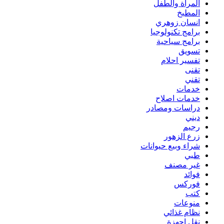
المرأة والطفل
المطبخ
انسان زوهري
برامج تكنولوجيا
برامج سياحية
تسويق
تفسير احلام
تقنى
تقني
خدمات
خدمات اصلاح
دراسات ومصادر
ديني
رجيم
زرع الزهور
شراء وبيع حيوانات
طبي
غير مصنف
فوائد
فوركس
كتب
منوعات
نظام غذائي
نقل اجهزة