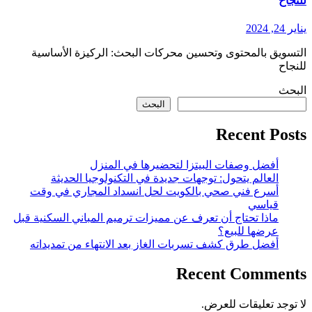
للنجاح
يناير 24, 2024
التسويق بالمحتوى وتحسين محركات البحث: الركيزة الأساسية
للنجاح
البحث
البحث
Recent Posts
أفضل وصفات البيتزا لتحضيرها في المنزل
العالم يتحول: توجهات جديدة في التكنولوجيا الحديثة
أسرع فني صحي بالكويت لحل انسداد المجاري في وقت
قياسي
ماذا تحتاج أن تعرف عن مميزات ترميم المباني السكنية قبل
عرضها للبيع؟
أفضل طرق كشف تسربات الغاز بعد الانتهاء من تمديداته
Recent Comments
لا توجد تعليقات للعرض.