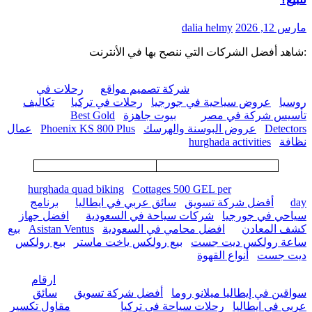
مارس 12, 2026
dalia helmy
:شاهد أفضل الشركات التي ننصح بها في الأنترنت
شركة تصميم مواقع
رحلات في
روسيا
عروض سياحية في جورجيا
رحلات في تركيا
تكاليف
تأسيس شركة في مصر
بيوت جاهزة
Best Gold
Detectors
عروض البوسنة والهرسك
Phoenix KS 800 Plus
عمال
نظافة
hurghada activities
hurghada quad biking
Cottages 500 GEL per
day
أفضل شركة تسويق
سائق عربي في ايطاليا
برنامج
سياحي في جورجيا
شركات سياحة في السعودية
افضل جهاز
كشف المعادن
افضل محامي في السعودية
Asistan Ventus
بيع
ساعة رولكس ديت جست
بيع رولكس ياخت ماستر
بيع رولكس
ديت جست
أنواع القهوة
ارقام
سواقين في إيطاليا ميلانو روما
أفضل شركة تسويق
سائق
عربي في ايطاليا
رحلات سياحة في تركيا
مقاول تكسير