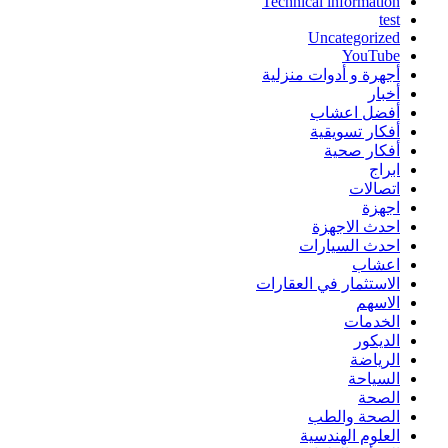
Technical information
test
Uncategorized
YouTube
أجهرة و أدوات منزلية
أخبار
أفضل اعشاب
أفكار تسويقية
أفكار صحية
ابراج
اتصالات
اجهزة
احدث الاجهزة
احدث السيارات
اعشاب
الاستثمار في العقارات
الاسهم
الخدمات
الديكور
الرياضة
السياحة
الصحة
الصحة والطب
العلوم الهندسية