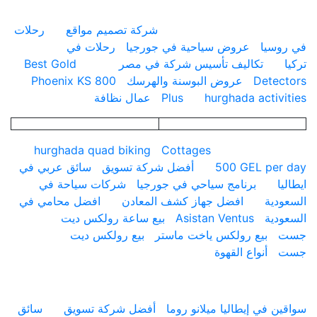
شركة تصميم مواقع
رحلات
سيا
عروض سياحية في جورجيا
رحلات في
تكاليف تأسيس شركة في مصر
Best Gold
Dete
عروض البوسنة والهرسك
Phoenix KS 800
hurghada activ
Plus
عمال نظافة
hurghada quad biking
Cottages
500 GEL pe
أفضل شركة تسويق
سائق عربي في
برنامج سياحي في جورجيا
شركات سياحة في
ية
افضل جهاز كشف المعادن
افضل محامي في
ية
Asistan Ventus
بيع ساعة رولكس ديت
بيع رولكس ياخت ماستر
بيع رولكس ديت
أنواع القهوة
ارقام
 في إيطاليا ميلانو روما
أفضل شركة تسويق
سائق