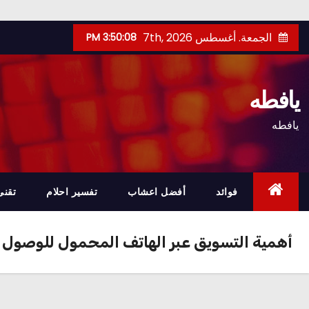
Ski
الجمعة. أغسطس 7th, 2026
3:50:09 PM
t
conten
يافطه
يافطه
فوائد
أفضل اعشاب
تفسير احلام
تقنى
أهمية التسويق عبر الهاتف المحمول للوصول 