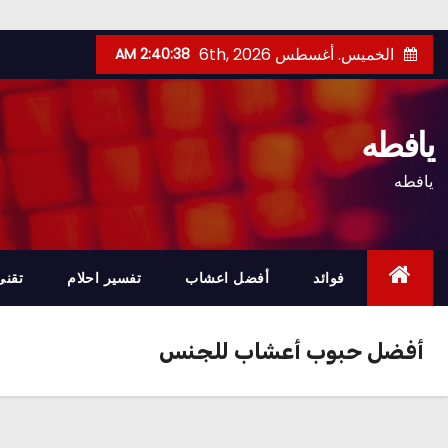
Ski
الخميس. أغسطس 6th, 2026
2:40:39 AM
t
conten
يافطه
يافطه
فوائد
أفضل اعشاب
تفسير احلام
تقنى
أفضل حبوب أعشاب للجنس