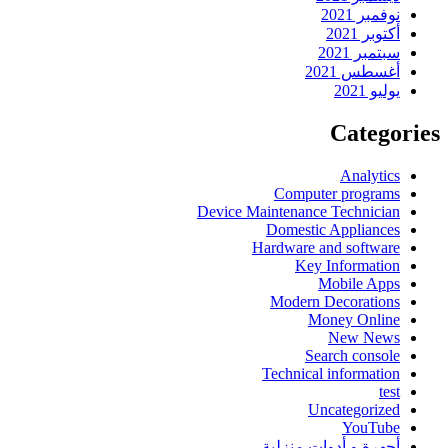
نوفمبر 2021
أكتوبر 2021
سبتمبر 2021
أغسطس 2021
يوليو 2021
Categories
Analytics
Computer programs
Device Maintenance Technician
Domestic Appliances
Hardware and software
Key Information
Mobile Apps
Modern Decorations
Money Online
New News
Search console
Technical information
test
Uncategorized
YouTube
أجهرة و أدوات منزلية