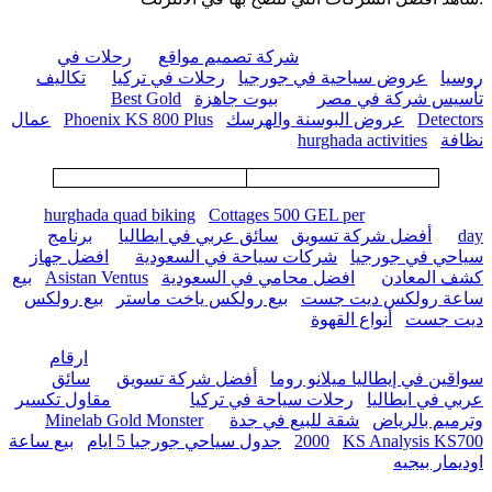
شركة تصميم مواقع
رحلات في
روسيا
عروض سياحية في جورجيا
رحلات في تركيا
تكاليف
تأسيس شركة في مصر
بيوت جاهزة
Best Gold
Detectors
عروض البوسنة والهرسك
Phoenix KS 800 Plus
عمال
نظافة
hurghada activities
hurghada quad biking
Cottages 500 GEL per
day
أفضل شركة تسويق
سائق عربي في ايطاليا
برنامج
سياحي في جورجيا
شركات سياحة في السعودية
افضل جهاز
كشف المعادن
افضل محامي في السعودية
Asistan Ventus
بيع
ساعة رولكس ديت جست
بيع رولكس ياخت ماستر
بيع رولكس
ديت جست
أنواع القهوة
ارقام
سواقين في إيطاليا ميلانو روما
أفضل شركة تسويق
سائق
عربي في ايطاليا
رحلات سياحة في تركيا
مقاول تكسير
وترميم بالرياض
شقة للبيع في جدة
Minelab Gold Monster
KS Analysis KS700
2000
جدول سياحي جورجيا 5 ايام
بيع ساعة
اوديمار بيجيه