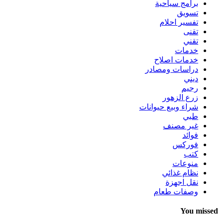
برامج سياحية
تسويق
تفسير احلام
تقنى
تقني
خدمات
خدمات اصلاح
دراسات ومصادر
ديني
رجيم
زرع الزهور
شراء وبيع حيوانات
طبي
غير مصنف
فوائد
فوركس
كتب
منوعات
نظام غذائي
نقل اجهزة
وصفات طعام
You missed