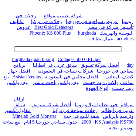
شركة تصميم مواقع
رحلات في
روسيا
عروض سياحية في جورجيا
رحلات في تركيا
تكاليف
تأسيس شركة في مصر
Best Gold Detectors
عروض
البوسنة والهرسك
hurghada
Phoenix KS 800 Plus
activities
عمال نظافة
hurghada quad biking
Cottages 500 GEL per
day
أفضل شركة تسويق
سائق عربي في ايطاليا
برنامج
سياحي في جورجيا
شركات سياحة في السعودية
افضل جهاز
كشف المعادن
افضل محامي في السعودية
Asistan Ventus
بيع
ساعة رولكس ديت جست
بيع رولكس ياخت ماستر
بيع رولكس
ديت جست
أنواع القهوة
ارقام
سواقين في إيطاليا ميلانو روما
أفضل شركة تسويق
سائق
عربي في ايطاليا
رحلات سياحة في تركيا
مقاول تكسير
وترميم بالرياض
شقة للبيع في جدة
Minelab Gold Monster
KS Analysis KS700
2000
جدول سياحي جورجيا 5 ايام
بيع ساعة
اوديمار بيجيه