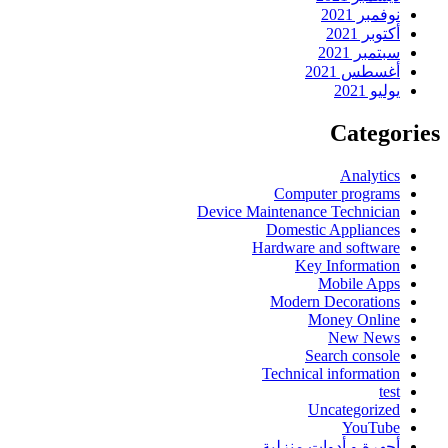
نوفمبر 2021
أكتوبر 2021
سبتمبر 2021
أغسطس 2021
يوليو 2021
Categories
Analytics
Computer programs
Device Maintenance Technician
Domestic Appliances
Hardware and software
Key Information
Mobile Apps
Modern Decorations
Money Online
New News
Search console
Technical information
test
Uncategorized
YouTube
أجهرة و أدوات منزلية