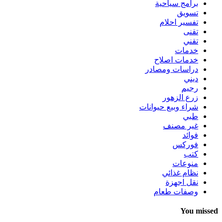
برامج سياحية
تسويق
تفسير احلام
تقنى
تقني
خدمات
خدمات اصلاح
دراسات ومصادر
ديني
رجيم
زرع الزهور
شراء وبيع حيوانات
طبي
غير مصنف
فوائد
فوركس
كتب
منوعات
نظام غذائي
نقل اجهزة
وصفات طعام
You missed