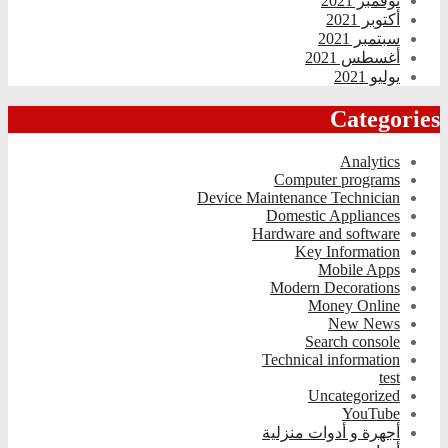
نوفمبر 2021
أكتوبر 2021
سبتمبر 2021
أغسطس 2021
يوليو 2021
Categories
Analytics
Computer programs
Device Maintenance Technician
Domestic Appliances
Hardware and software
Key Information
Mobile Apps
Modern Decorations
Money Online
New News
Search console
Technical information
test
Uncategorized
YouTube
أجهرة و أدوات منزلية