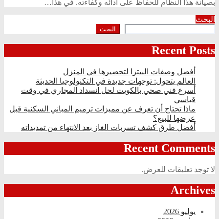
بصيانة هذا النظام للحفاظ على أدائه وكفاءته. في هذا…
البحث
البحث
Recent Posts
أفضل وصفات البيتزا لتحضيرها في المنزل
العالم يتحول: توجهات جديدة في التكنولوجيا الحديثة
أسرع فني صحي بالكويت لحل انسداد المجاري في وقت
قياسي
ماذا تحتاج أن تعرف عن مميزات ترميم المباني السكنية قبل
عرضها للبيع؟
أفضل طرق كشف تسربات الغاز بعد الانتهاء من تمديداته
Recent Comments
لا توجد تعليقات للعرض.
Archives
يوليو 2026