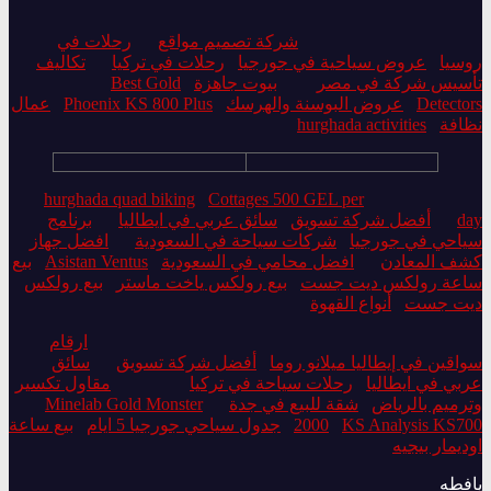
شركة تصميم مواقع
رحلات في
روسيا
عروض سياحية في جورجيا
رحلات في تركيا
تكاليف
تأسيس شركة في مصر
بيوت جاهزة
Best Gold
Detectors
عروض البوسنة والهرسك
Phoenix KS 800 Plus
عمال
نظافة
hurghada activities
hurghada quad biking
Cottages 500 GEL per
day
أفضل شركة تسويق
سائق عربي في ايطاليا
برنامج
سياحي في جورجيا
شركات سياحة في السعودية
افضل جهاز
كشف المعادن
افضل محامي في السعودية
Asistan Ventus
بيع
ساعة رولكس ديت جست
بيع رولكس ياخت ماستر
بيع رولكس
ديت جست
أنواع القهوة
ارقام
سواقين في إيطاليا ميلانو روما
أفضل شركة تسويق
سائق
عربي في ايطاليا
رحلات سياحة في تركيا
مقاول تكسير
وترميم بالرياض
شقة للبيع في جدة
Minelab Gold Monster
KS Analysis KS700
2000
جدول سياحي جورجيا 5 ايام
بيع ساعة
اوديمار بيجيه
يافطه