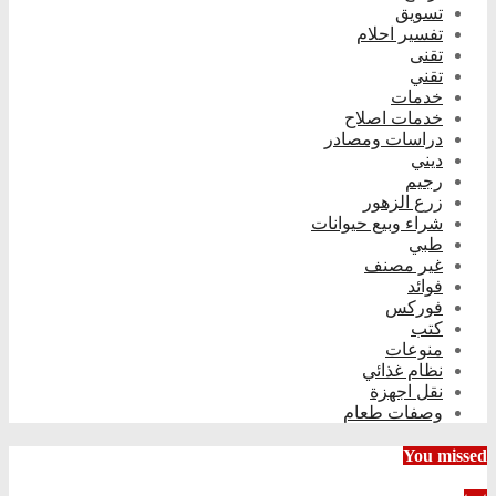
تسويق
تفسير احلام
تقنى
تقني
خدمات
خدمات اصلاح
دراسات ومصادر
ديني
رجيم
زرع الزهور
شراء وبيع حيوانات
طبي
غير مصنف
فوائد
فوركس
كتب
منوعات
نظام غذائي
نقل اجهزة
وصفات طعام
You missed