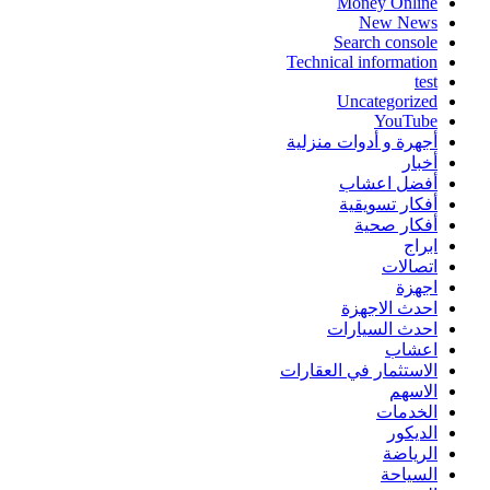
Money Online
New News
Search console
Technical information
test
Uncategorized
YouTube
أجهرة و أدوات منزلية
أخبار
أفضل اعشاب
أفكار تسويقية
أفكار صحية
ابراج
اتصالات
اجهزة
احدث الاجهزة
احدث السيارات
اعشاب
الاستثمار في العقارات
الاسهم
الخدمات
الديكور
الرياضة
السياحة