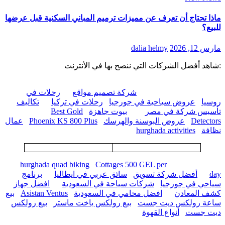
ماذا تحتاج أن تعرف عن مميزات ترميم المباني السكنية قبل عرضها
للبيع؟
مارس 12, 2026
dalia helmy
:شاهد أفضل الشركات التي ننصح بها في الأنترنت
شركة تصميم مواقع
رحلات في
روسيا
عروض سياحية في جورجيا
رحلات في تركيا
تكاليف
تأسيس شركة في مصر
بيوت جاهزة
Best Gold
Detectors
عروض البوسنة والهرسك
Phoenix KS 800 Plus
عمال
نظافة
hurghada activities
hurghada quad biking
Cottages 500 GEL per
day
أفضل شركة تسويق
سائق عربي في ايطاليا
برنامج
سياحي في جورجيا
شركات سياحة في السعودية
افضل جهاز
كشف المعادن
افضل محامي في السعودية
Asistan Ventus
بيع
ساعة رولكس ديت جست
بيع رولكس ياخت ماستر
بيع رولكس
ديت جست
أنواع القهوة