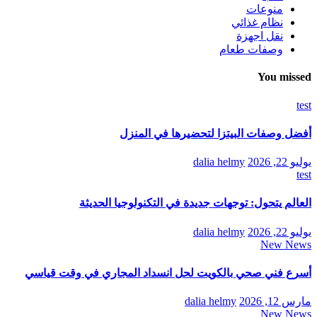
منوعات
نظام غذائي
نقل اجهزة
وصفات طعام
You missed
test
أفضل وصفات البيتزا لتحضيرها في المنزل
يوليو 22, 2026
dalia helmy
test
العالم يتحول: توجهات جديدة في التكنولوجيا الحديثة
يوليو 22, 2026
dalia helmy
New News
أسرع فني صحي بالكويت لحل انسداد المجاري في وقت قياسي
مارس 12, 2026
dalia helmy
New News