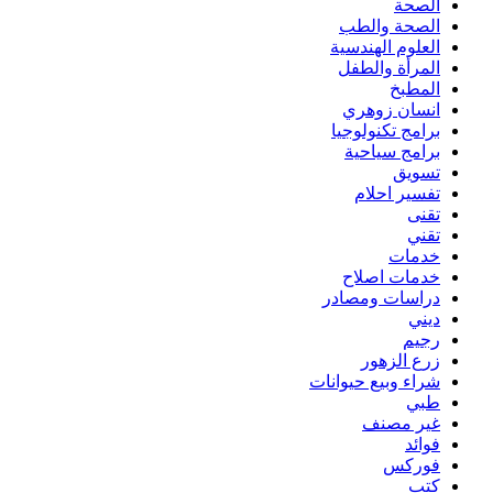
الصحة
الصحة والطب
العلوم الهندسية
المرأة والطفل
المطبخ
انسان زوهري
برامج تكنولوجيا
برامج سياحية
تسويق
تفسير احلام
تقنى
تقني
خدمات
خدمات اصلاح
دراسات ومصادر
ديني
رجيم
زرع الزهور
شراء وبيع حيوانات
طبي
غير مصنف
فوائد
فوركس
كتب