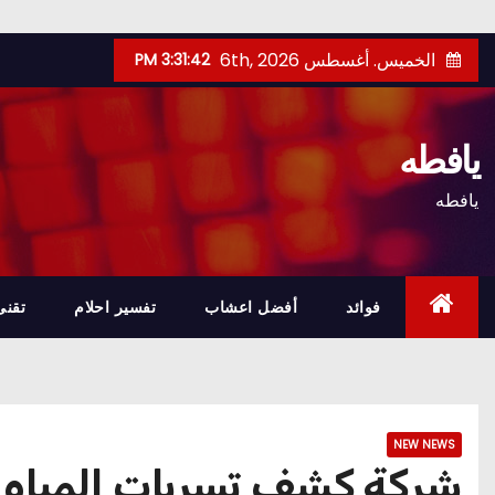
Ski
الخميس. أغسطس 6th, 2026
3:31:45 PM
t
conten
يافطه
يافطه
فوائد
أفضل اعشاب
تفسير احلام
تقنى
NEW NEWS
شركة كشف تسربات المياه 