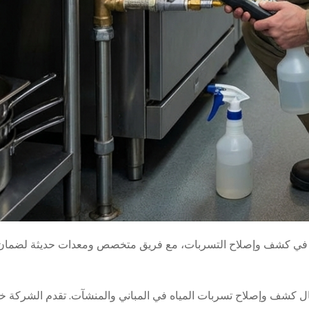
 في كشف وإصلاح التسربات، مع فريق متخصص ومعدات حديثة لضمان 
شف وإصلاح تسربات المياه في المباني والمنشآت. تقدم الشركة خد