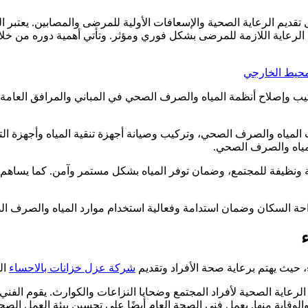
تقديم الرعاية الصحية والإسعافات الأولية للمرضى والمصابين. يعتبر ا
الرعاية اللازمة للمرضى بشكل فوري ومؤثر. وتأتي أهمية دوره من خلا
لمحيط الخارجي
لاح أنظمة المياه والصرف الصحي في المباني والمرافق العامة. يقوم 
لمياه والصرف الصحي، وتركيب وصيانة أجهزة تنقية المياه وأجهزة التد
مياه والصرف الصحي.
ة ونظيفة للمجتمع، وضمان توفر المياه بشكل مستمر وآمن. كما يساهم
حة السكان وضمان استدامة وفعالية استخدام موارد المياه والصرف ا
حيث يهتم برعاية صحة الأفراد وتقديم
شركة عزل خزانات بالاحساء
ال
لرعاية الصحية لأفراد المجتمع وضحايا النزاعات والكوارث. يقوم الفني ا
الوقاية منها. يعمل فني الصحة العام أيضًا على تحسين بيئة العمل الصح