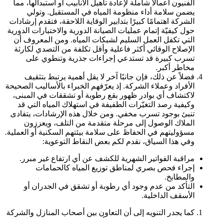
الفنيون أعمالًا شاملة لإعادة تأهيل الأنابيب أو استبدالها، مما
يضمن سلامة أداء منظومة المياه في المستقبل. وتولي
الشركة اهتمامًا كبيرًا بتدابير الوقاية اللاحقة، فتقدم إرشادات
حول كيفيّة إتمام عمليات الصيانة الدورية والاختبارات الدورية
التي تكفل العمل السليم لشبكات المياه. ومن المعروف أن
الإصلاح الوقائي أكثر فاعلية وأقل تكلفة من التصدي لكارثة
تسرب كبيرة قد تستدعي إجراءات جذرية وتنطوي على
مخاطر أكبر.
فضلاً عن ذلك، فإن جانبًا آخر لا يقل أهمية يرتبط بتثقيف
الأفراد وعملاء الشركة. إذ يعرّفهم الخبراء بالأساليب الصحيحة
لاكتشاف أي بوادر ظهور بقع رطوبة أو تشققات في المبنى،
وكيفية رصد التغيّرات الطفيفة في استهلاك المياه التي قد
تنبئ بوجود تسرب مخفي. ومن خلال هذه الإرشادات، يتفادى
الملاك الوصول إلى مرحلة متقدمة من التلف، ويعززون
مسؤوليتهم في الحفاظ على سلامة بيئتهم السكنية أو العملية.
وفي هذا السياق، نقدم لكم بعض النقاط التوعوية:
مراقبة الفواتير الشهرية للكشف عن أي ارتفاع غير مبرر.
إجراء فحص بصري لمناطق توزيع المياه كالحمامات
والمطابخ.
التأكد من عدم وجود أي رطوبة أو تشقق في الجدران أو
الأسقف الداخلية.
كما يجدر التنويه إلى أن التعاون بين أصحاب المنازل والشركة