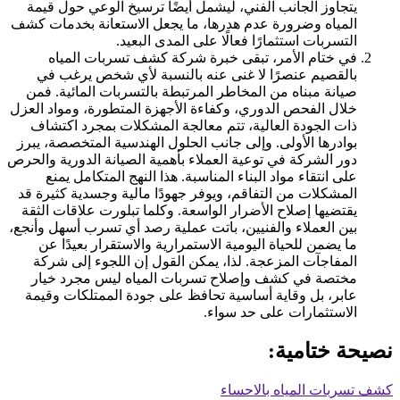
يتجاوز الجانب الفني، ليشمل أيضًا ترسيخ الوعي حول قيمة
المياه وضرورة عدم هدرها، ما يجعل الاستعانة بخدمات كشف
التسربات استثمارًا فعالًا على المدى البعيد.
في ختام الأمر، تبقى خبرة شركة كشف تسربات المياه
بالقصيم عنصرًا لا غنى عنه بالنسبة لأي شخص يرغب في
صيانة مبناه من المخاطر المرتبطة بالتسربات المائية. فمن
خلال الفحص الدوري، وكفاءة الأجهزة المتطورة، ومواد العزل
ذات الجودة العالية، تتم معالجة المشكلات بمجرد اكتشاف
بوادرها الأولى. وإلى جانب الحلول الهندسية المتخصصة، يبرز
دور الشركة في توعية العملاء بأهمية الصيانة الدورية والحرص
على انتقاء مواد البناء المناسبة. هذا النهج المتكامل يمنع
المشكلات من التفاقم، ويوفر جهودًا مالية وجسدية كثيرة قد
يقتضيها إصلاح الأضرار الواسعة. وكلما تبلورت علاقات الثقة
بين العملاء والفنيين، باتت عملية رصد أي تسرب أسهل وأنجع،
ما يضمن للحياة اليومية الاستمرارية والاستقرار بعيدًا عن
المفاجآت المزعجة. لذا، يمكن القول إن اللجوء إلى شركة
مختصة في كشف وإصلاح تسربات المياه ليس مجرد خيار
عابر، بل وقاية أساسية تحافظ على جودة الممتلكات وقيمة
الاستثمارات على حد سواء.
نصيحة ختامية:
كشف تسربات المياه بالاحساء