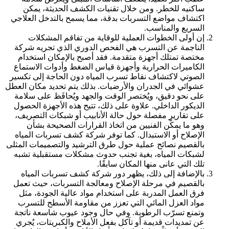
ساكنيه للخطر. ومن خلال تقنيات الكشف الحديثة، يمكن
اكتشاف مواضع التسربات بدقة، مما يسمح بالتدخل العلاجي
السريع والمناسب.
إن أولى الخطوات العملية للوقاية من تفاقم المشكلات
الناجمة عن التسرب هي الفحص الدوري الذي تجريه شركة
مختصة تمتلك أجهزة متقدمة. فقد أصبح بالإمكان استخدام
الكاميرات الحرارية وأجهزة قياس الضغط وأدوات الاستماع
الصوتي لاكتشاف نقاط تسرب المياه دون الحاجة إلى تكسير
عشوائي في الجدران والأرضيات. بذلك يتم تحديد مكان العطل
على نحو دقيق، ويُختصر الوقت والجهد ويُحافَظ على سلامة
الديكور الداخلي. علاوة على ذلك، تتيح هذه الأجهزة الحصول
على تقارير مفصلة حول حالة الأنابيب أو شبكات التصريف،
وهو ما يمكّن الفنيين من اتخاذ القرارات الصحيحة بشأن
الإصلاح أو الاستبدال. كما توفر شركة كشف تسربات المياه
بالقصيم نصائح عملية حول طرق الترشيد والتصميمات المثلى
لشبكات المياه، بغية تجنب حدوث مشكلات مستقبلية تشبه
تلك التي عانى منها المكان سابقًا.
بالإضافة إلى ذلك، يظهر دور شركة كشف تسربات المياه
بالقصيم في مرحلة الإصلاح ومعالجة التسربات، حيث تعمل
فرق العمل المدربة على استخدام مواد عالية الجودة، مثل
مواد العزل المائي التي تعزز من مقاومة الأسطح للتسرب
وتمنع تسرّب الرطوبة. وفي حال وجود عيوب شاسعة ناتجة
عن تمديدات قديمة أو تآكل بفعل الأملاح والكبريتات، يُجري