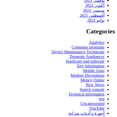
نوفمبر 2021
أكتوبر 2021
سبتمبر 2021
أغسطس 2021
يوليو 2021
Categories
Analytics
Computer programs
Device Maintenance Technician
Domestic Appliances
Hardware and software
Key Information
Mobile Apps
Modern Decorations
Money Online
New News
Search console
Technical information
test
Uncategorized
YouTube
أجهرة و أدوات منزلية