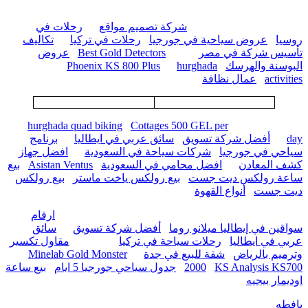
شركة تصميم مواقع
رحلات في
روسيا
عروض سياحية في جورجيا
رحلات في تركيا
تكاليف
تأسيس شركة في مصر
Best Gold Detectors
عروض
البوسنة والهرسك
hurghada
Phoenix KS 800 Plus
activities
عمال نظافة
hurghada quad biking
Cottages 500 GEL per
day
أفضل شركة تسويق
سائق عربي في ايطاليا
برنامج
سياحي في جورجيا
شركات سياحة في السعودية
افضل جهاز
كشف المعادن
افضل محامي في السعودية
Asistan Ventus
بيع
ساعة رولكس ديت جست
بيع رولكس ياخت ماستر
بيع رولكس
ديت جست
أنواع القهوة
ارقام
سواقين في إيطاليا ميلانو روما
أفضل شركة تسويق
سائق
عربي في ايطاليا
رحلات سياحة في تركيا
مقاول تكسير
وترميم بالرياض
شقة للبيع في جدة
Minelab Gold Monster
KS Analysis KS700
2000
جدول سياحي جورجيا 5 ايام
بيع ساعة
اوديمار بيجيه
يافطه