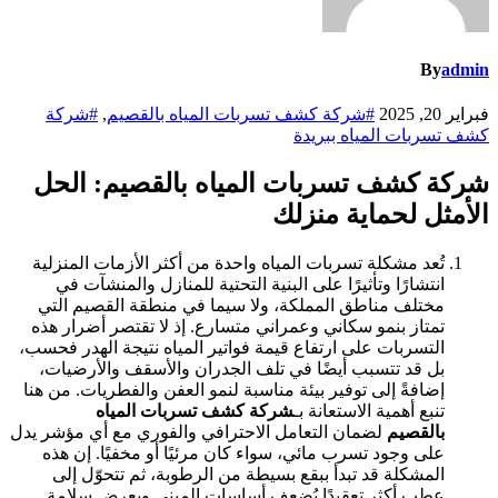
By
admin
فبراير 20, 2025
#شركة كشف تسربات المياه بالقصيم
,
#شركة
كشف تسربات المياه ببريدة
شركة كشف تسربات المياه بالقصيم: الحل
الأمثل لحماية منزلك
تُعد مشكلة تسربات المياه واحدة من أكثر الأزمات المنزلية
انتشارًا وتأثيرًا على البنية التحتية للمنازل والمنشآت في
مختلف مناطق المملكة، ولا سيما في منطقة القصيم التي
تمتاز بنمو سكاني وعمراني متسارع. إذ لا تقتصر أضرار هذه
التسربات على ارتفاع قيمة فواتير المياه نتيجة الهدر فحسب،
بل قد تتسبب أيضًا في تلف الجدران والأسقف والأرضيات،
إضافةً إلى توفير بيئة مناسبة لنمو العفن والفطريات. من هنا
تنبع أهمية الاستعانة بـ
شركة كشف تسربات المياه
بالقصيم
لضمان التعامل الاحترافي والفوري مع أي مؤشر يدل
على وجود تسرب مائي، سواء كان مرئيًا أو مخفيًا. إن هذه
المشكلة قد تبدأ ببقع بسيطة من الرطوبة، ثم تتحوّل إلى
عطب أكثر تعقيدًا يُضعف أساسات المبنى ويعرض سلامة