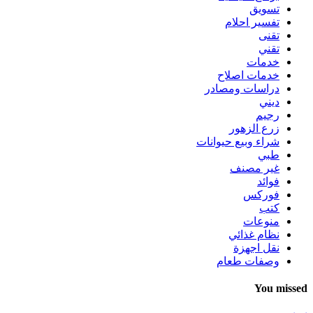
تسويق
تفسير احلام
تقنى
تقني
خدمات
خدمات اصلاح
دراسات ومصادر
ديني
رجيم
زرع الزهور
شراء وبيع حيوانات
طبي
غير مصنف
فوائد
فوركس
كتب
منوعات
نظام غذائي
نقل اجهزة
وصفات طعام
You missed